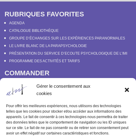
RUBRIQUES FAVORITES
AGENDA
CATALOGUE BIBLIOTHÈQUE
GROUPE D’ÉCHANGES SUR LES EXPÉRIENCES PARANORMALES
LE LIVRE BLANC DE LA PARAPSYCHOLOGIE
PRÉSENTATION DU SERVICE D’ECOUTE PSYCHOLOGIQUE DE L’IMI
PROGRAMME DES ACTIVITÉS ET TARIFS
COMMANDER
COURS EN LIGNE “DÉCOUVERTE DE LA PARAPSYCHOLOGIE”
Gérer le consentement aux
SOUTENIR L’INSTITUT MÉTAPSYCHIQUE
cookies
PROGRAMME DES ACTIVITÉS ET TARIFS
COMMANDER OU FEUILLETER “LE BULLETIN MÉTAPSYCHIQUE” ET
Pour offrir les meilleures expériences, nous utilisons des technologies
“MÉTAPSYCHIQUE”
telles que les cookies pour stocker et/ou accéder aux informations des
appareils. Le fait de consentir à ces technologies nous permettra de traiter
ARCHIVES
des données telles que le comportement de navigation ou les ID uniques
sur ce site. Le fait de ne pas consentir ou de retirer son consentement peut
ACTIVITÉS PASSÉES
avoir un effet négatif sur certaines caractéristiques et fonctions.