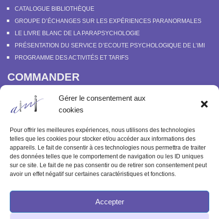
CATALOGUE BIBLIOTHÈQUE
GROUPE D’ÉCHANGES SUR LES EXPÉRIENCES PARANORMALES
LE LIVRE BLANC DE LA PARAPSYCHOLOGIE
PRÉSENTATION DU SERVICE D’ECOUTE PSYCHOLOGIQUE DE L’IMI
PROGRAMME DES ACTIVITÉS ET TARIFS
COMMANDER
COURS EN LIGNE “DÉCOUVERTE DE LA PARAPSYCHOLOGIE”
Gérer le consentement aux
SOUTENIR L’INSTITUT MÉTAPSYCHIQUE
cookies
PROGRAMME DES ACTIVITÉS ET TARIFS
COMMANDER OU FEUILLETER “LE BULLETIN MÉTAPSYCHIQUE” ET
Pour offrir les meilleures expériences, nous utilisons des technologies
“MÉTAPSYCHIQUE”
telles que les cookies pour stocker et/ou accéder aux informations des
appareils. Le fait de consentir à ces technologies nous permettra de traiter
ARCHIVES
des données telles que le comportement de navigation ou les ID uniques
sur ce site. Le fait de ne pas consentir ou de retirer son consentement peut
ACTIVITÉS PASSÉES
avoir un effet négatif sur certaines caractéristiques et fonctions.
ANCIENS ARTICLES
Accepter
© 2003-2025 INSTITUT MÉTAPSYCHIQUE