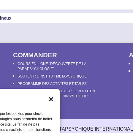
mineux
COMMANDER
COURS EN LIGNE “DÉCOUVERTE DE LA
PARAPSYCHOLOGIE”
SOUTENIR L’INSTITUT MÉTAPSYCHIQUE
PROGRAMME DES ACTIVITÉS ET TARIFS
COMMANDER OU FEUILLETER “LE BULLETIN
MÉTAPSYCHIQUE” ET “MÉTAPSYCHIQUE”
UE
 que les cookies pour stocker
ologies nous permettra de traiter
e site. Le fait de ne pas
© 2003-2025 INSTITUT MÉTAPSYCHIQUE INTERNATIONAL
nes caractéristiques et fonctions.