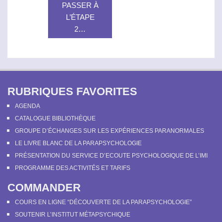
PASSER À
L’ÉTAPE
2…
Maintenant que vous avez complété
le formulaire d’inscription,
vous
allez pouvoir régler votre
RUBRIQUES FAVORITES
cotisation en ligne
.
Suivant votre situation vous pourrez
AGENDA
choisir la cotisation qui vous
CATALOGUE BIBLIOTHÈQUE
convient puis valider votre
GROUPE D’ÉCHANGES SUR LES EXPÉRIENCES PARANORMALES
règlement sur PayPal (notre
LE LIVRE BLANC DE LA PARAPSYCHOLOGIE
système de paiement n’est pas
PRÉSENTATION DU SERVICE D’ECOUTE PSYCHOLOGIQUE DE L’IMI
conçu pour les smartphones, utilisez
PROGRAMME DES ACTIVITÉS ET TARIFS
plutôt un ordinateur).
COMMANDER
40 € pour les personnes
COURS EN LIGNE “DÉCOUVERTE DE LA PARAPSYCHOLOGIE”
physiques adhérant à titre
SOUTENIR L’INSTITUT MÉTAPSYCHIQUE