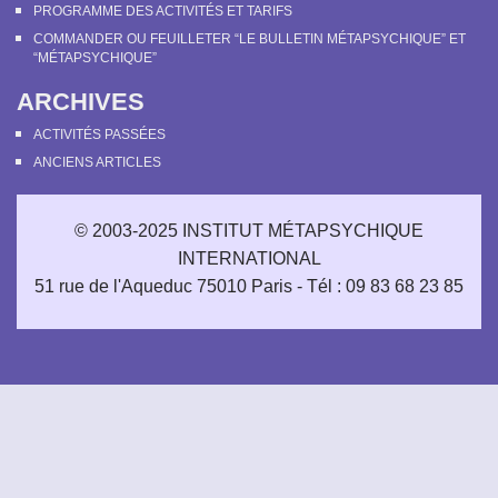
individuel
PROGRAMME DES ACTIVITÉS ET TARIFS
15 € pour les personnes ayant
COMMANDER OU FEUILLETER “LE BULLETIN MÉTAPSYCHIQUE” ET
“MÉTAPSYCHIQUE”
un revenu inférieur au SMIC
ou un statut d’étudiant *
ARCHIVES
155 € ou plus pour les
ACTIVITÉS PASSÉES
personnes souhaitant devenir
ANCIENS ARTICLES
membre bienfaiteur.
Les membres bienfaiteurs qui
souhaitent recevoir un
© 2003-2025 INSTITUT MÉTAPSYCHIQUE
formulaire Cerfa de déduction
INTERNATIONAL
fiscale, doivent plutôt payer
51 rue de l'Aqueduc 75010 Paris - Tél : 09 83 68 23 85
une adhésion simple à 40 € et
faire un don à l’IMI
en cliquant
sur ce lien
.
*Les personnes justifiant d’un statut
particulier devront y joindre les pièces
justificatives de leur condition. (voir Article 3
de notre
règlement intérieur
pour plus
d’information), merci maintenant de bien