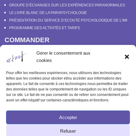
GROUPE D’ÉCHANGES SUR LES EXPÉRIENCES PARANORMALES
LE LIVRE BLANC DE LA PARAPSYCHOLOGIE
PRÉSENTATION DU SERVICE D’ECOUTE PSYCHOLOGIQUE DE L’IMI
PROGRAMME DES ACTIVITÉS ET TARIFS
COMMANDER
COURS EN LIGNE “DÉCOUVERTE DE LA PARAPSYCHOLOGIE”
Gérer le consentement aux
SOUTENIR L’INSTITUT MÉTAPSYCHIQUE
cookies
PROGRAMME DES ACTIVITÉS ET TARIFS
COMMANDER OU FEUILLETER “LE BULLETIN MÉTAPSYCHIQUE” ET
Pour offrir les meilleures expériences, nous utilisons des technologies
“MÉTAPSYCHIQUE”
telles que les cookies pour stocker et/ou accéder aux informations des
appareils. Le fait de consentir à ces technologies nous permettra de traiter
ARCHIVES
des données telles que le comportement de navigation ou les ID uniques
sur ce site. Le fait de ne pas consentir ou de retirer son consentement peut
ACTIVITÉS PASSÉES
avoir un effet négatif sur certaines caractéristiques et fonctions.
ANCIENS ARTICLES
Accepter
© 2003-2025 INSTITUT MÉTAPSYCHIQUE
Refuser
INTERNATIONAL