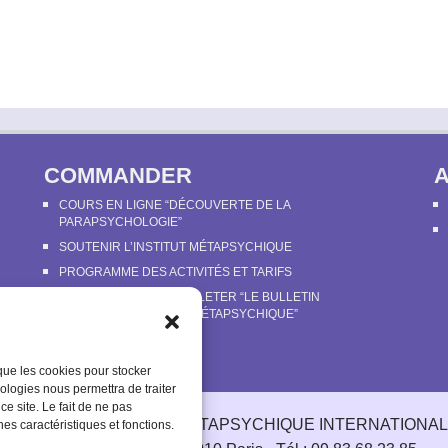
COMMANDER
COURS EN LIGNE “DÉCOUVERTE DE LA
PARAPSYCHOLOGIE”
SOUTENIR L’INSTITUT MÉTAPSYCHIQUE
PROGRAMME DES ACTIVITÉS ET TARIFS
COMMANDER OU FEUILLETER “LE BULLETIN
MÉTAPSYCHIQUE” ET “MÉTAPSYCHIQUE”
UE
 que les cookies pour stocker
ologies nous permettra de traiter
e site. Le fait de ne pas
© 2003-2025 INSTITUT MÉTAPSYCHIQUE INTERNATIONAL
nes caractéristiques et fonctions.