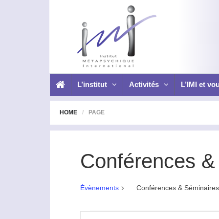
L’institut
Activités
L’IMI et vo
HOME
PAGE
Conférences &
Évènements
Conférences & Séminaires
Évènements
R