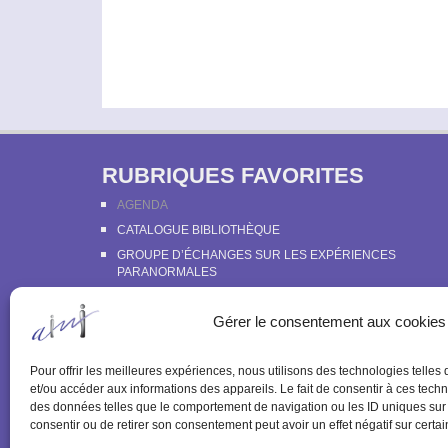
g
h
z
a
e
u
t
r
n
c
i
e
h
d
o
e
a
n
r
t
RUBRIQUES FAVORITES
d
É
e
e
v
AGENDA
.
è
CATALOGUE BIBLIOTHÈQUE
v
n
GROUPE D’ÉCHANGES SUR LES EXPÉRIENCES
u
PARANORMALES
e
e
LE LIVRE BLANC DE LA PARAPSYCHOLOGIE
m
Gérer le consentement aux cookies
PRÉSENTATION DU SERVICE D’ECOUTE PSYCHOLOGIQ
s
e
DE L’IMI
É
n
PROGRAMME DES ACTIVITÉS ET TARIFS
Pour offrir les meilleures expériences, nous utilisons des technologies telles
t
v
et/ou accéder aux informations des appareils. Le fait de consentir à ces techn
s
des données telles que le comportement de navigation ou les ID uniques sur c
è
consentir ou de retirer son consentement peut avoir un effet négatif sur certai
p