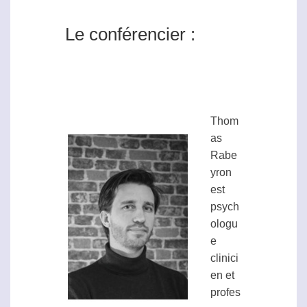
Le conférencier :
Thom
as
Rabe
yron
est
psych
ologu
e
clinici
en et
profes