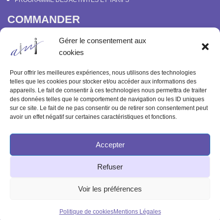
PROGRAMME DES ACTIVITÉS ET TARIFS
COMMANDER
COURS EN LIGNE “DÉCOUVERTE DE LA PARAPSYCHOLOGIE”
Gérer le consentement aux
SOUTENIR L’INSTITUT MÉTAPSYCHIQUE
cookies
PROGRAMME DES ACTIVITÉS ET TARIFS
COMMANDER OU FEUILLETER “LE BULLETIN MÉTAPSYCHIQUE” ET
Pour offrir les meilleures expériences, nous utilisons des technologies
“MÉTAPSYCHIQUE”
telles que les cookies pour stocker et/ou accéder aux informations des
appareils. Le fait de consentir à ces technologies nous permettra de traiter
ARCHIVES
des données telles que le comportement de navigation ou les ID uniques
sur ce site. Le fait de ne pas consentir ou de retirer son consentement peut
ACTIVITÉS PASSÉES
avoir un effet négatif sur certaines caractéristiques et fonctions.
ANCIENS ARTICLES
Accepter
© 2003-2025 INSTITUT MÉTAPSYCHIQUE
Refuser
INTERNATIONAL
51 rue de l'Aqueduc 75010 Paris - Tél : 09 83 68 23 85
Voir les préférences
Politique de cookies
Mentions Légales