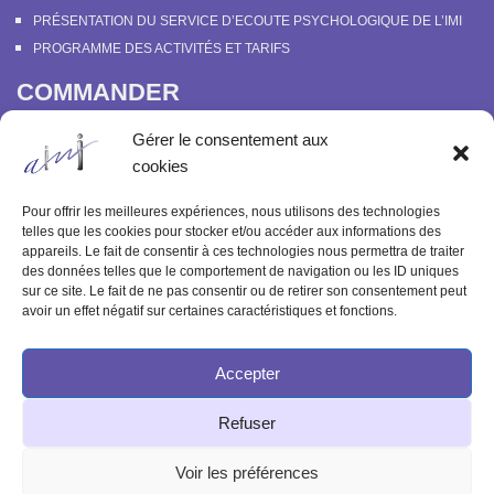
PRÉSENTATION DU SERVICE D’ECOUTE PSYCHOLOGIQUE DE L’IMI
PROGRAMME DES ACTIVITÉS ET TARIFS
COMMANDER
COURS EN LIGNE “DÉCOUVERTE DE LA PARAPSYCHOLOGIE”
Gérer le consentement aux
SOUTENIR L’INSTITUT MÉTAPSYCHIQUE
cookies
PROGRAMME DES ACTIVITÉS ET TARIFS
COMMANDER OU FEUILLETER “LE BULLETIN MÉTAPSYCHIQUE” ET
Pour offrir les meilleures expériences, nous utilisons des technologies
“MÉTAPSYCHIQUE”
telles que les cookies pour stocker et/ou accéder aux informations des
appareils. Le fait de consentir à ces technologies nous permettra de traiter
ARCHIVES
des données telles que le comportement de navigation ou les ID uniques
sur ce site. Le fait de ne pas consentir ou de retirer son consentement peut
ACTIVITÉS PASSÉES
avoir un effet négatif sur certaines caractéristiques et fonctions.
ANCIENS ARTICLES
Accepter
© 2003-2025 INSTITUT MÉTAPSYCHIQUE
Refuser
INTERNATIONAL
51 rue de l'Aqueduc 75010 Paris - Tél : 09 83 68 23 85
Voir les préférences