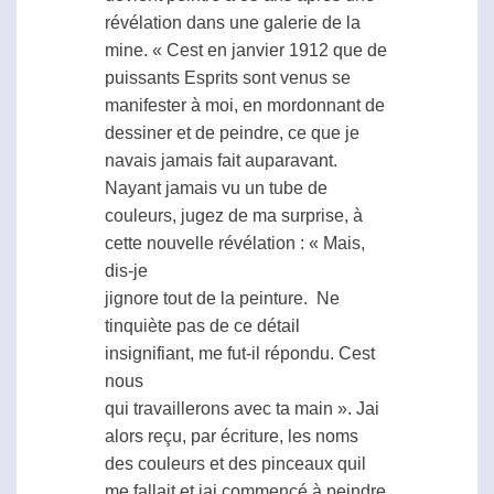
révélation dans une galerie de la
mine. « Cest en janvier 1912 que de
puissants Esprits sont venus se
manifester à moi, en mordonnant de
dessiner et de peindre, ce que je
navais jamais fait auparavant.
Nayant jamais vu un tube de
couleurs, jugez de ma surprise, à
cette nouvelle révélation : « Mais,
dis-je
jignore tout de la peinture.  Ne
tinquiète pas de ce détail
insignifiant, me fut-il répondu. Cest
nous
qui travaillerons avec ta main ». Jai
alors reçu, par écriture, les noms
des couleurs et des pinceaux quil
me fallait et jai commencé à peindre