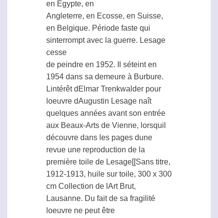
en Egypte, en
Angleterre, en Ecosse, en Suisse,
en Belgique. Période faste qui
sinterrompt avec la guerre. Lesage
cesse
de peindre en 1952. Il séteint en
1954 dans sa demeure à Burbure.
Lintérêt dElmar Trenkwalder pour
loeuvre dAugustin Lesage naît
quelques années avant son entrée
aux Beaux-Arts de Vienne, lorsquil
découvre dans les pages dune
revue une reproduction de la
première toile de Lesage[[Sans titre,
1912-1913, huile sur toile, 300 x 300
cm Collection de lArt Brut,
Lausanne. Du fait de sa fragilité
loeuvre ne peut être