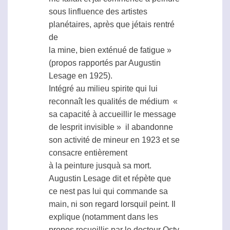
sous linfluence des artistes
planétaires, après que jétais rentré
de
la mine, bien exténué de fatigue »
(propos rapportés par Augustin
Lesage en 1925).
Intégré au milieu spirite qui lui
reconnaît les qualités de
médium
 «
sa capacité à accueillir le message
de lesprit invisible »  il abandonne
son activité de mineur en 1923 et se
consacre entièrement
à la peinture jusquà sa mort.
Augustin Lesage dit et répète que
ce nest pas lui qui commande sa
main, ni son regard lorsquil peint. Il
explique (notamment dans les
propos recueillis par le docteur Osty