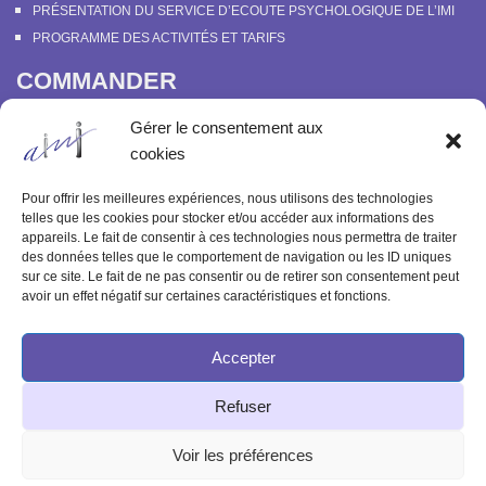
PRÉSENTATION DU SERVICE D’ECOUTE PSYCHOLOGIQUE DE L’IMI
PROGRAMME DES ACTIVITÉS ET TARIFS
COMMANDER
COURS EN LIGNE “DÉCOUVERTE DE LA PARAPSYCHOLOGIE”
Gérer le consentement aux
SOUTENIR L’INSTITUT MÉTAPSYCHIQUE
cookies
PROGRAMME DES ACTIVITÉS ET TARIFS
COMMANDER OU FEUILLETER “LE BULLETIN MÉTAPSYCHIQUE” ET
Pour offrir les meilleures expériences, nous utilisons des technologies
“MÉTAPSYCHIQUE”
telles que les cookies pour stocker et/ou accéder aux informations des
appareils. Le fait de consentir à ces technologies nous permettra de traiter
ARCHIVES
des données telles que le comportement de navigation ou les ID uniques
sur ce site. Le fait de ne pas consentir ou de retirer son consentement peut
ACTIVITÉS PASSÉES
avoir un effet négatif sur certaines caractéristiques et fonctions.
ANCIENS ARTICLES
Accepter
© 2003-2025 INSTITUT MÉTAPSYCHIQUE
Refuser
INTERNATIONAL
51 rue de l'Aqueduc 75010 Paris - Tél : 09 83 68 23 85
Voir les préférences