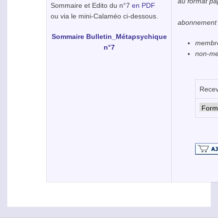
au format papi
Sommaire et Edito du n°7
en PDF
ou via le mini-Calaméo ci-dessous.
abonnement B
Sommaire Bulletin_Métapsychique
membres
n°7
non-mem
Recev