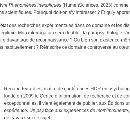
livre
Phénomènes inexpliqués
(HumenSciences, 2023) comme un
ns scientifiques. Pourquoi doit-on s’y intéresser ? Et qu’y appre
l’état des recherches expérimentales dans ce domaine et les di
légitime. Mon interrogation sera double : la
parapsychologie
s’i
 titre davantage de reconnaissance ? Ou bien son existence-mêm
s habituellement ? Réinscrire ce domaine controversé au cœur d
Renaud Evrard est maître de conférences HDR en psychologie à
fondé en 2009 le Centre d’information, de recherche et de con
exceptionnelles. Il vient également de publier, aux Éditions u
expérience. Un psy face aux expériences de mort imminente
de travaux sur ce sujet.