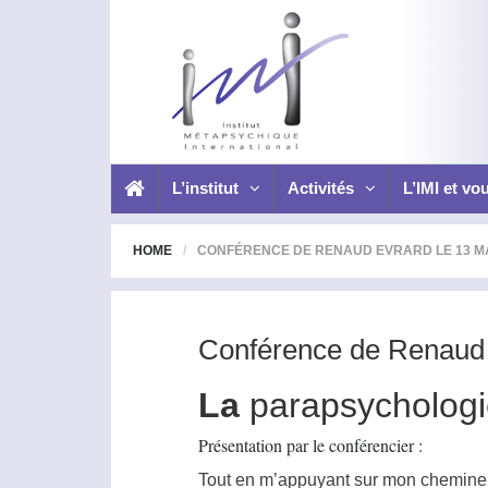
L’institut
Activités
L’IMI et vo
HOME
CONFÉRENCE DE RENAUD EVRARD LE 13 MA
Conférence de Renaud 
La
parapsycholog
Présentation par le conférencier :
Tout en m’appuyant sur mon cheminem