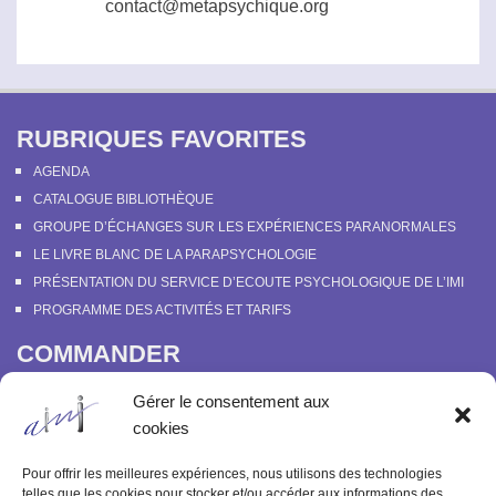
contact@metapsychique.org
RUBRIQUES FAVORITES
AGENDA
CATALOGUE BIBLIOTHÈQUE
GROUPE D’ÉCHANGES SUR LES EXPÉRIENCES PARANORMALES
LE LIVRE BLANC DE LA PARAPSYCHOLOGIE
PRÉSENTATION DU SERVICE D’ECOUTE PSYCHOLOGIQUE DE L’IMI
PROGRAMME DES ACTIVITÉS ET TARIFS
COMMANDER
COURS EN LIGNE “DÉCOUVERTE DE LA PARAPSYCHOLOGIE”
Gérer le consentement aux
SOUTENIR L’INSTITUT MÉTAPSYCHIQUE
cookies
PROGRAMME DES ACTIVITÉS ET TARIFS
COMMANDER OU FEUILLETER “LE BULLETIN MÉTAPSYCHIQUE” ET
Pour offrir les meilleures expériences, nous utilisons des technologies
“MÉTAPSYCHIQUE”
telles que les cookies pour stocker et/ou accéder aux informations des