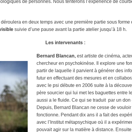
iologiques de personnes. Nous tenterons l’expérience de courb
 se déroulera en deux temps avec une première partie sous forme
visible
suivie d’une pause avant la partie atelier jusqu’à 18 h.
Les intervenants :
Bernard Blancan,
est artiste de cinéma, act
chercheur en
psychokinèse
. Il explore une f
partir de laquelle il parvient à générer des inf
futur en effectuant des mesures et en collabo
avec le
psi
débute en 2006 suite à la découver
père sourcier qui lui met les baguettes entre le
aussi a le fluide. Ce qui se traduit par un don
Depuis, Bernard Blancan ne cesse de vouloi
fonctionne. Pendant dix ans il a fait des expé
avec l’Institut
métapsychique
où il a expérime
pouvait agir sur la matière à distance. Ensuite 