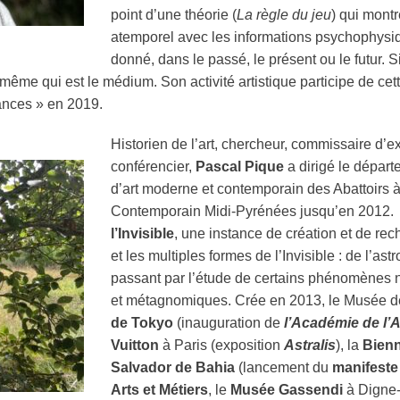
point d’une théorie (
La règle du jeu
) qui montr
atemporel avec les informations psychophysi
donné, dans le passé, le présent ou le futur. Si
i-même qui est le
médium
. Son activité artistique participe de c
ances » en 2019.
Historien de l’art, chercheur, commissaire d’exp
conférencier,
Pascal Pique
a dirigé le dépar
d’art moderne et contemporain des Abattoirs à
Contemporain Midi-Pyrénées jusqu’en 2012. 
l’Invisible
, une instance de création et de rec
et les multiples formes de l’Invisible : de l’as
passant par l’étude de certains phénomènes n
et métagnomiques. Crée en 2013, le Musée de 
de Tokyo
(inauguration de
l’Académie de l’
Vuitton
à Paris (exposition
Astralis
), la
Bienn
Salvador de Bahia
(lancement du
manifeste 
Arts et Métiers
, le
Musée Gassendi
à Digne-