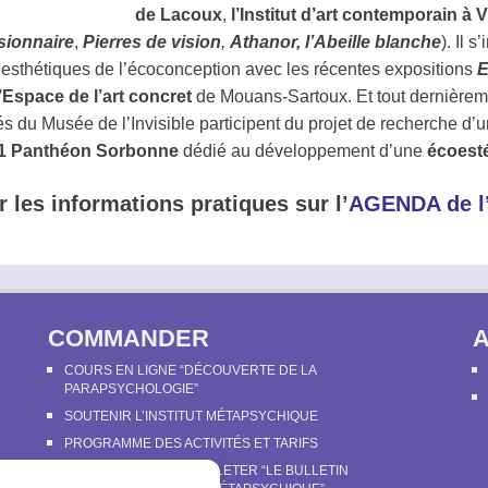
de Lacoux
,
l’Institut d’art contemporain à 
isionnaire
,
Pierres de vision
,
Athanor, l’Abeille blanche
). Il 
 esthétiques de l’écoconception avec les récentes expositions
E
l’Espace de l’art concret
de Mouans-Sartoux. Et tout dernière
tés du Musée de l’Invisible participent du projet de recherche d’
s 1 Panthéon Sorbonne
dédié au développement d’une
écoesté
r les informations pratiques sur l’
AGENDA de l’
COMMANDER
COURS EN LIGNE “DÉCOUVERTE DE LA
PARAPSYCHOLOGIE”
SOUTENIR L’INSTITUT MÉTAPSYCHIQUE
PROGRAMME DES ACTIVITÉS ET TARIFS
COMMANDER OU FEUILLETER “LE BULLETIN