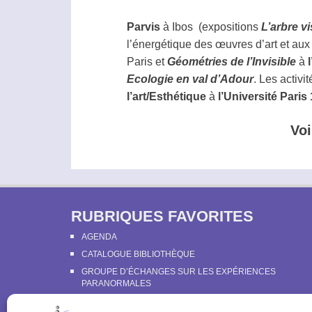
Parvis
à Ibos (expositions
L’arbre v
l’énergétique des œuvres d’art et aux
Paris et
Géométries de l’Invisible
à
Ecologie en val d’Adour
. Les activi
l’art/Esthétique
à
l’Université Pari
Voi
RUBRIQUES FAVORITES
AGENDA
CATALOGUE BIBLIOTHÈQUE
GROUPE D’ÉCHANGES SUR LES EXPÉRIENCES
PARANORMALES
LE LIVRE BLANC DE LA PARAPSYCHOLOGIE