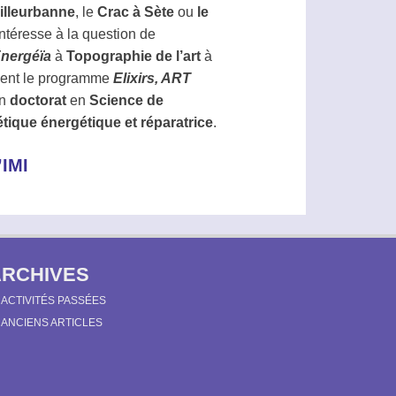
Villeurbanne
, le
Crac à Sète
ou
le
s’intéresse à la question de
nergéïa
à
Topographie de l’art
à
ment le programme
Elixirs, ART
un
doctorat
en
Science de
tique énergétique et réparatrice
.
IMI
ARCHIVES
ACTIVITÉS PASSÉES
ANCIENS ARTICLES