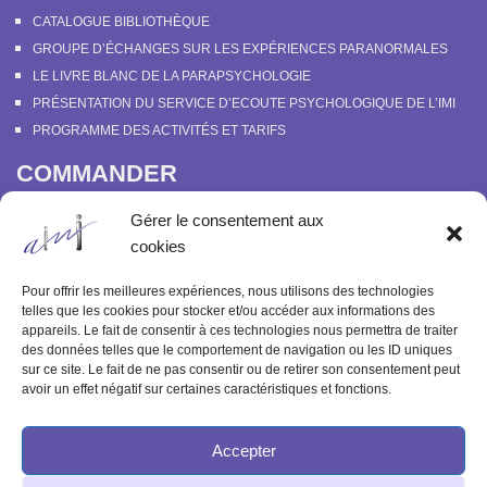
CATALOGUE BIBLIOTHÈQUE
GROUPE D’ÉCHANGES SUR LES EXPÉRIENCES PARANORMALES
LE LIVRE BLANC DE LA PARAPSYCHOLOGIE
PRÉSENTATION DU SERVICE D’ECOUTE PSYCHOLOGIQUE DE L’IMI
PROGRAMME DES ACTIVITÉS ET TARIFS
COMMANDER
COURS EN LIGNE “DÉCOUVERTE DE LA PARAPSYCHOLOGIE”
Gérer le consentement aux
SOUTENIR L’INSTITUT MÉTAPSYCHIQUE
cookies
PROGRAMME DES ACTIVITÉS ET TARIFS
COMMANDER OU FEUILLETER “LE BULLETIN MÉTAPSYCHIQUE” ET
Pour offrir les meilleures expériences, nous utilisons des technologies
“MÉTAPSYCHIQUE”
telles que les cookies pour stocker et/ou accéder aux informations des
appareils. Le fait de consentir à ces technologies nous permettra de traiter
ARCHIVES
des données telles que le comportement de navigation ou les ID uniques
sur ce site. Le fait de ne pas consentir ou de retirer son consentement peut
ACTIVITÉS PASSÉES
avoir un effet négatif sur certaines caractéristiques et fonctions.
ANCIENS ARTICLES
Accepter
© 2003-2025 INSTITUT MÉTAPSYCHIQUE