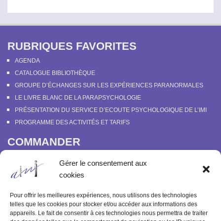
RUBRIQUES FAVORITES
AGENDA
CATALOGUE BIBLIOTHÈQUE
GROUPE D’ÉCHANGES SUR LES EXPÉRIENCES PARANORMALES
LE LIVRE BLANC DE LA PARAPSYCHOLOGIE
PRÉSENTATION DU SERVICE D’ECOUTE PSYCHOLOGIQUE DE L’IMI
PROGRAMME DES ACTIVITÉS ET TARIFS
COMMANDER
COURS EN LIGNE “DÉCOUVERTE DE LA PARAPSYCHOLOGIE”
Gérer le consentement aux
SOUTENIR L’INSTITUT MÉTAPSYCHIQUE
cookies
PROGRAMME DES ACTIVITÉS ET TARIFS
COMMANDER OU FEUILLETER “LE BULLETIN MÉTAPSYCHIQUE” ET
Pour offrir les meilleures expériences, nous utilisons des technologies
“MÉTAPSYCHIQUE”
telles que les cookies pour stocker et/ou accéder aux informations des
appareils. Le fait de consentir à ces technologies nous permettra de traiter