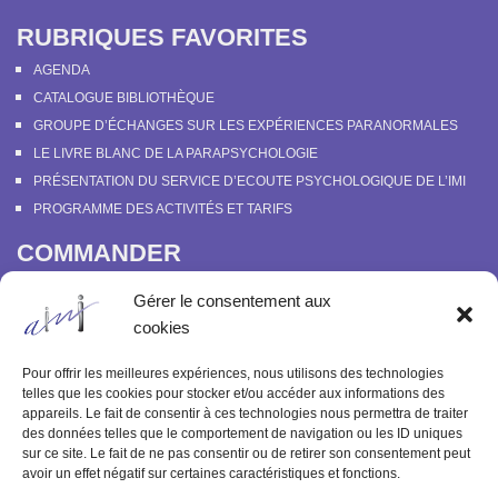
RUBRIQUES FAVORITES
AGENDA
CATALOGUE BIBLIOTHÈQUE
GROUPE D’ÉCHANGES SUR LES EXPÉRIENCES PARANORMALES
LE LIVRE BLANC DE LA PARAPSYCHOLOGIE
PRÉSENTATION DU SERVICE D’ECOUTE PSYCHOLOGIQUE DE L’IMI
PROGRAMME DES ACTIVITÉS ET TARIFS
COMMANDER
COURS EN LIGNE “DÉCOUVERTE DE LA PARAPSYCHOLOGIE”
Gérer le consentement aux
SOUTENIR L’INSTITUT MÉTAPSYCHIQUE
cookies
PROGRAMME DES ACTIVITÉS ET TARIFS
COMMANDER OU FEUILLETER “LE BULLETIN MÉTAPSYCHIQUE” ET
Pour offrir les meilleures expériences, nous utilisons des technologies
“MÉTAPSYCHIQUE”
telles que les cookies pour stocker et/ou accéder aux informations des
appareils. Le fait de consentir à ces technologies nous permettra de traiter
ARCHIVES
des données telles que le comportement de navigation ou les ID uniques
sur ce site. Le fait de ne pas consentir ou de retirer son consentement peut
ACTIVITÉS PASSÉES
avoir un effet négatif sur certaines caractéristiques et fonctions.
ANCIENS ARTICLES