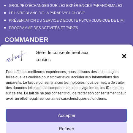
GROUPE D’ÉCHANGES SUR LES EXPÉRIENCES PARANORMALES
LE LIVRE BLANC DE LA PARAPSYCHOLOGIE
PRÉSENTATION DU SERVICE D’ECOUTE PSYCHOLOGIQUE DE L’IMI
PROGRAMME DES ACTIVITÉS ET TARIFS
COMMANDER
COURS EN LIGNE “DÉCOUVERTE DE LA PARAPSYCHOLOGIE”
Gérer le consentement aux
SOUTENIR L’INSTITUT MÉTAPSYCHIQUE
cookies
PROGRAMME DES ACTIVITÉS ET TARIFS
COMMANDER OU FEUILLETER “LE BULLETIN MÉTAPSYCHIQUE” ET
Pour offrir les meilleures expériences, nous utilisons des technologies
“MÉTAPSYCHIQUE”
telles que les cookies pour stocker et/ou accéder aux informations des
appareils. Le fait de consentir à ces technologies nous permettra de traiter
ARCHIVES
des données telles que le comportement de navigation ou les ID uniques
sur ce site. Le fait de ne pas consentir ou de retirer son consentement peut
ACTIVITÉS PASSÉES
avoir un effet négatif sur certaines caractéristiques et fonctions.
ANCIENS ARTICLES
Accepter
© 2003-2025 INSTITUT MÉTAPSYCHIQUE
Refuser
INTERNATIONAL