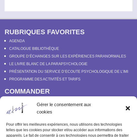
RUBRIQUES FAVORITES
AGENDA
CATALOGUE BIBLIOTHÈQUE
GROUPE D’ÉCHANGES SUR LES EXPÉRIENCES PARANORMALES
LE LIVRE BLANC DE LA PARAPSYCHOLOGIE
PRÉSENTATION DU SERVICE D’ECOUTE PSYCHOLOGIQUE DE L’IMI
PROGRAMME DES ACTIVITÉS ET TARIFS
COMMANDER
COURS EN LIGNE “DÉCOUVERTE DE LA PARAPSYCHOLOGIE”
Gérer le consentement aux
SOUTENIR L’INSTITUT MÉTAPSYCHIQUE
cookies
PROGRAMME DES ACTIVITÉS ET TARIFS
COMMANDER OU FEUILLETER “LE BULLETIN MÉTAPSYCHIQUE” ET
Pour offrir les meilleures expériences, nous utilisons des technologies
“MÉTAPSYCHIQUE”
telles que les cookies pour stocker et/ou accéder aux informations des
appareils. Le fait de consentir à ces technologies nous permettra de traiter