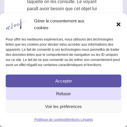
laquelle on les consulte. Le voyant
paraît avoir besoin que cet objet lui
soit donné pour se souvenir du
Gérer le consentement aux
passé qui est lié à cet objet ».
cookies
C’est cette réalité complexe qu’il
s’agit pour le voyant de retrouver.
Pour offrir les meilleures expériences, nous utilisons des technologies
Tel est selon toute probabilité, le but
telles que les cookies pour stocker et/ou accéder aux informations des
appareils. Le fait de consentir à ces technologies nous permettra de traiter
des mouvements qu’exécute le
des données telles que le comportement de navigation ou les ID uniques
voyant avec l’objet ; ces
sur ce site. Le fait de ne pas consentir ou de retirer son consentement peut
avoir un effet négatif sur certaines caractéristiques et fonctions.
mouvements, semblables à ceux
qu’exécutait habituellement le
propriétaire de l’objet,
Accepter
m’apparaissent en ce moment
Refuser
comme une véritable suggestion
magnétique exercée par le voyant
Voir les préférences
sur l’objet et destinée à lui faire
livrer cette réalité d’émotion, de
Politique de cookies
Mentions Légales
souvenir, qui est vraiment sa réalité