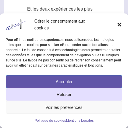
Et les deux expériences les plus
citées sont :
Gérer le consentement aux
cookies
Rhine, J. B. & Pratt, J. G. (1954) A
Pour offrir les meilleures expériences, nous utilisons des technologies
review of the Pearce-Pratt distance
telles que les cookies pour stocker et/ou accéder aux informations des
appareils. Le fait de consentir à ces technologies nous permettra de traiter
series of
ESP
tests. Journal of
des données telles que le comportement de navigation ou les ID uniques
Parapsychology, 18, 165-177.
sur ce site. Le fait de ne pas consentir ou de retirer son consentement peut
[Revue des series de tests PES à
avoir un effet négatif sur certaines caractéristiques et fonctions.
distance de Pearce-Pratt]
Accepter
Pratt, J, G. & Woodruff, J. L. (1939)
Size of stimulus symbols in
Refuser
extrasensory perception. Journal of
Parapsychology, 3, 121-158. [Taille
Voir les préférences
des symboles stimulus en
perception extrasensorielle]
Politique de cookies
Mentions Légales