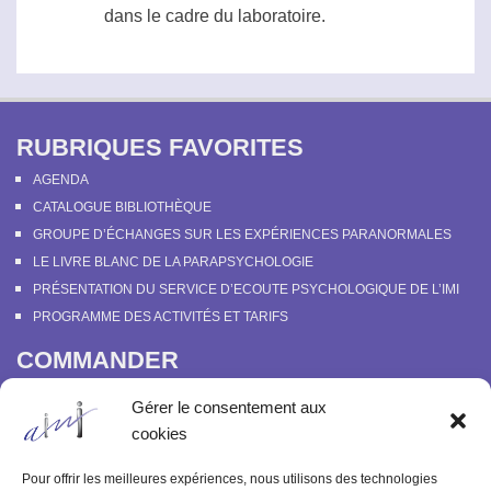
dans le cadre du laboratoire.
RUBRIQUES FAVORITES
AGENDA
CATALOGUE BIBLIOTHÈQUE
GROUPE D’ÉCHANGES SUR LES EXPÉRIENCES PARANORMALES
LE LIVRE BLANC DE LA PARAPSYCHOLOGIE
PRÉSENTATION DU SERVICE D’ECOUTE PSYCHOLOGIQUE DE L’IMI
PROGRAMME DES ACTIVITÉS ET TARIFS
COMMANDER
COURS EN LIGNE “DÉCOUVERTE DE LA PARAPSYCHOLOGIE”
Gérer le consentement aux
SOUTENIR L’INSTITUT MÉTAPSYCHIQUE
cookies
PROGRAMME DES ACTIVITÉS ET TARIFS
COMMANDER OU FEUILLETER “LE BULLETIN MÉTAPSYCHIQUE” ET
Pour offrir les meilleures expériences, nous utilisons des technologies