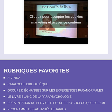
Cliquez pour accepter les cookies
marketing et activer ce contenu
RUBRIQUES FAVORITES
AGENDA
CATALOGUE BIBLIOTHÈQUE
GROUPE D’ÉCHANGES SUR LES EXPÉRIENCES PARANORMALES
LE LIVRE BLANC DE LA PARAPSYCHOLOGIE
PRÉSENTATION DU SERVICE D’ECOUTE PSYCHOLOGIQUE DE L’IMI
PROGRAMME DES ACTIVITÉS ET TARIFS