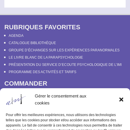
RUBRIQUES FAVORITES
AGENDA
CATALOGUE BIBLIOTHÈQUE
GROUPE D’ÉCHANGES SUR LES EXPÉRIENCES PARANORMALES
LE LIVRE BLANC DE LA PARAPSYCHOLOGIE
PRÉSENTATION DU SERVICE D’ECOUTE PSYCHOLOGIQUE DE L’IMI
PROGRAMME DES ACTIVITÉS ET TARIFS
COMMANDER
COURS EN LIGNE “DÉCOUVERTE DE LA PARAPSYCHOLOGIE”
Gérer le consentement aux
SOUTENIR L’INSTITUT MÉTAPSYCHIQUE
cookies
PROGRAMME DES ACTIVITÉS ET TARIFS
COMMANDER OU FEUILLETER “LE BULLETIN MÉTAPSYCHIQUE” ET
Pour offrir les meilleures expériences, nous utilisons des technologies
“MÉTAPSYCHIQUE”
telles que les cookies pour stocker et/ou accéder aux informations des
appareils. Le fait de consentir à ces technologies nous permettra de traiter