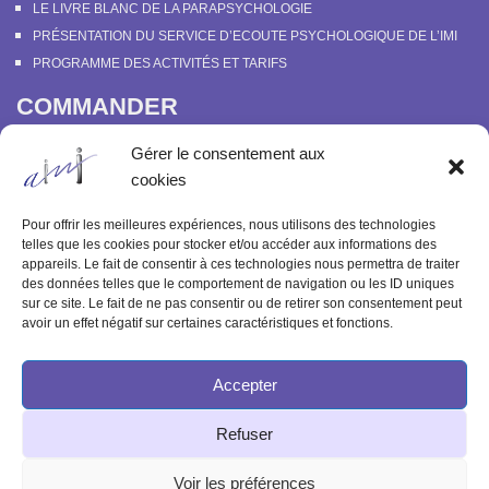
LE LIVRE BLANC DE LA PARAPSYCHOLOGIE
PRÉSENTATION DU SERVICE D’ECOUTE PSYCHOLOGIQUE DE L’IMI
PROGRAMME DES ACTIVITÉS ET TARIFS
COMMANDER
COURS EN LIGNE “DÉCOUVERTE DE LA PARAPSYCHOLOGIE”
Gérer le consentement aux
SOUTENIR L’INSTITUT MÉTAPSYCHIQUE
cookies
PROGRAMME DES ACTIVITÉS ET TARIFS
COMMANDER OU FEUILLETER “LE BULLETIN MÉTAPSYCHIQUE” ET
Pour offrir les meilleures expériences, nous utilisons des technologies
“MÉTAPSYCHIQUE”
telles que les cookies pour stocker et/ou accéder aux informations des
appareils. Le fait de consentir à ces technologies nous permettra de traiter
ARCHIVES
des données telles que le comportement de navigation ou les ID uniques
sur ce site. Le fait de ne pas consentir ou de retirer son consentement peut
ACTIVITÉS PASSÉES
avoir un effet négatif sur certaines caractéristiques et fonctions.
ANCIENS ARTICLES
Accepter
© 2003-2025 INSTITUT MÉTAPSYCHIQUE
Refuser
INTERNATIONAL
51 rue de l'Aqueduc 75010 Paris - Tél : 09 83 68 23 85
Voir les préférences