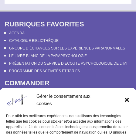
n
i
e
o
m
RUBRIQUES FAVORITES
n
e
AGENDA
d
n
CATALOGUE BIBLIOTHÈQUE
e
t
GROUPE D’ÉCHANGES SUR LES EXPÉRIENCES PARANORMALES
v
LE LIVRE BLANC DE LA PARAPSYCHOLOGIE
u
PRÉSENTATION DU SERVICE D’ECOUTE PSYCHOLOGIQUE DE L’IMI
e
PROGRAMME DES ACTIVITÉS ET TARIFS
s
COMMANDER
É
COURS EN LIGNE “DÉCOUVERTE DE LA PARAPSYCHOLOGIE”
Gérer le consentement aux
v
SOUTENIR L’INSTITUT MÉTAPSYCHIQUE
cookies
è
PROGRAMME DES ACTIVITÉS ET TARIFS
COMMANDER OU FEUILLETER “LE BULLETIN MÉTAPSYCHIQUE” ET
n
Pour offrir les meilleures expériences, nous utilisons des technologies
“MÉTAPSYCHIQUE”
telles que les cookies pour stocker et/ou accéder aux informations des
e
appareils. Le fait de consentir à ces technologies nous permettra de traiter
ARCHIVES
des données telles que le comportement de navigation ou les ID uniques