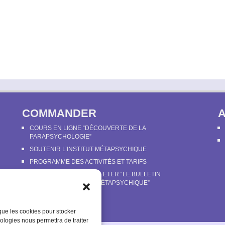
COMMANDER
COURS EN LIGNE “DÉCOUVERTE DE LA
PARAPSYCHOLOGIE”
SOUTENIR L’INSTITUT MÉTAPSYCHIQUE
PROGRAMME DES ACTIVITÉS ET TARIFS
COMMANDER OU FEUILLETER “LE BULLETIN
MÉTAPSYCHIQUE” ET “MÉTAPSYCHIQUE”
UE
 que les cookies pour stocker
ologies nous permettra de traiter