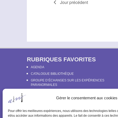
e
Jour précédent
a
n
r
t
d
É
e
e
v
.
è
v
n
u
e
e
m
s
e
RUBRIQUES FAVORITES
É
n
t
v
AGENDA
s
CATALOGUE BIBLIOTHÈQUE
è
p
GROUPE D’ÉCHANGES SUR LES EXPÉRIENCES
n
PARANORMALES
a
e
LE LIVRE BLANC DE LA PARAPSYCHOLOGIE
r
Gérer le consentement aux cookies
PRÉSENTATION DU SERVICE D’ECOUTE PSYCHOLOGIQ
m
m
DE L’IMI
o
e
PROGRAMME DES ACTIVITÉS ET TARIFS
Pour offrir les meilleures expériences, nous utilisons des technologies telles
t
n
et/ou accéder aux informations des appareils. Le fait de consentir à ces techn