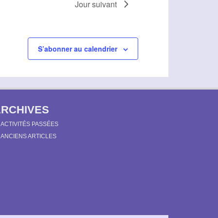
m
Jour suivant
e
n
t
S’abonner au calendrier
ARCHIVES
ACTIVITÉS PASSÉES
ANCIENS ARTICLES