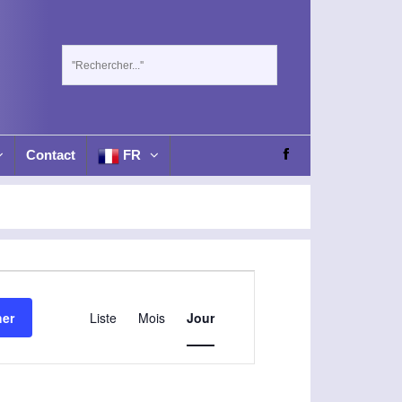
Contact
FR
N
a
her
Liste
Mois
Jour
v
i
g