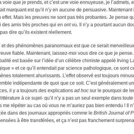
a voie que je prends, et c’est une voie ennuyeuse, je l’admets, 
fait marquant est qu’il n’y en aucune de persuasive. Maintenant i
en effet. Mais les preuves ne sont pas très probantes. Je pense 
’ai des amis très proches qui en ont vu. Il n’y a pourtant aucun d
pas dire qu’ils existent réellement.
e
et des phénomènes paranormaux est que ce serait merveilleux si
euve fiable. Maintenant, laissez-moi vous dire ce que je pense
ité est basée sur l’idée d’un célèbre chimiste appelé Irving Lan
ique » et ce qu’il entendait par science pathologique, ce sont c
s totalement ahurissants. L’effet observé est toujours minuscul
t semble indépendante de quoi que ce soit. C’est généralement un
es, il y a toujours des explications
ad hoc
sur le pourquoi de l
 littérature à ce sujet- qu’il n’y a pas un seul exemple dans toute 
me répéter au cas où vous ne m’auriez pas bien entendu ! Il n’y 
ncée dans des journaux appropriés comme le
British Journal of 
ensées à être transférées, et ça n’est pas franchement surprena