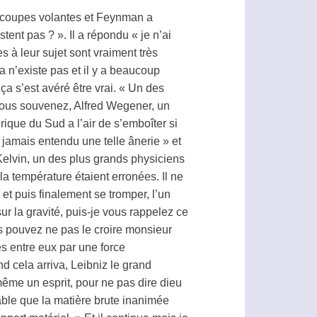
oucoupes volantes et Feynman a
tent pas ? ». Il a répondu « je n’ai
s à leur sujet sont vraiment très
 n’existe pas et il y a beaucoup
ça s’est avéré être vrai. « Un des
s vous souvenez, Alfred Wegener, un
ique du Sud a l’air de s’emboîter si
i jamais entendu une telle ânerie » et
d Kelvin, un des plus grands physiciens
la température étaient erronées. Il ne
 et puis finalement se tromper, l’un
 la gravité, puis-je vous rappelez ce
us pouvez ne pas le croire monsieur
és entre eux par une force
d cela arriva, Leibniz le grand
même un esprit, pour ne pas dire dieu
evable que la matière brute inanimée