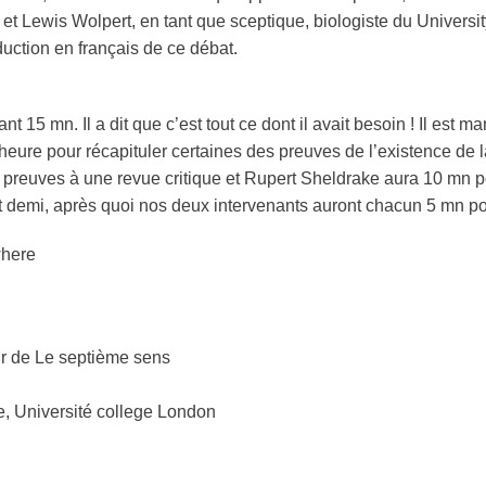
c.) et Lewis Wolpert, en tant que sceptique, biologiste du Univers
uction en français de ce débat.
t 15 mn. Il a dit que c’est tout ce dont il avait besoin ! Il est m
eure pour récapituler certaines des preuves de l’existence de 
preuves à une revue critique et Rupert Sheldrake aura 10 mn p
 demi, après quoi nos deux intervenants auront chacun 5 mn pou
where
ur de Le septième sens
, Université college London