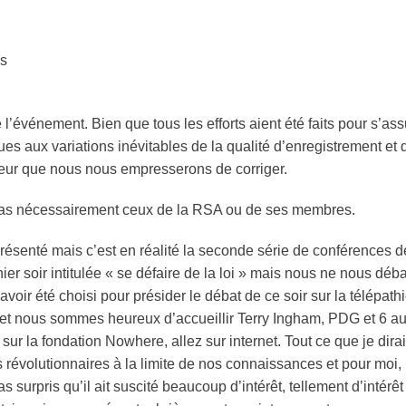
s
 l’événement. Bien que tous les efforts aient été faits pour s’ass
es aux variations inévitables de la qualité d’enregistrement et d
rreur que nous nous empresserons de corriger.
pas nécessairement ceux de la RSA ou de ses membres.
résenté mais c’est en réalité la seconde série de conférences 
 hier soir intitulée « se défaire de la loi » mais nous ne nous dé
d’avoir été choisi pour présider le débat de ce soir sur la
télépath
e et nous sommes heureux d’accueillir Terry Ingham, PDG et 6 au
ur la fondation Nowhere, allez sur internet. Tout ce que je dirai,
 révolutionnaires à la limite de nos connaissances et pour moi, 
s surpris qu’il ait suscité beaucoup d’intérêt, tellement d’intérêt