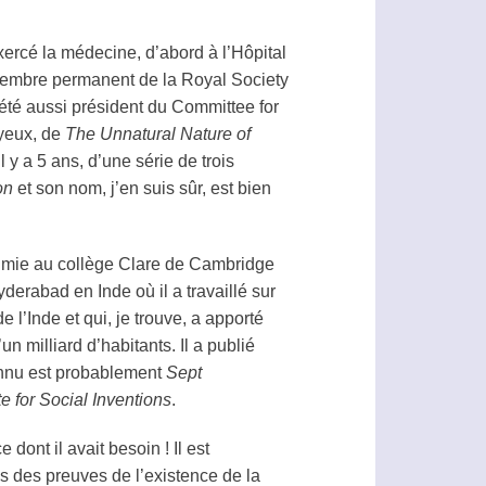
xercé la médecine, d’abord à l’Hôpital
st membre permanent de la Royal Society
 été aussi président du Committee for
 yeux, de
The Unnatural Nature of
y a 5 ans, d’une série de trois
on
et son nom, j’en suis sûr, est bien
chimie au collège Clare de Cambridge
erabad en Inde où il a travaillé sur
 l’Inde et qui, je trouve, a apporté
n milliard d’habitants. Il a publié
connu est probablement
Sept
ute for Social Inventions
.
dont il avait besoin ! Il est
s des preuves de l’existence de la