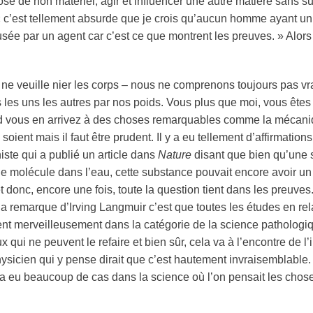
se de non matériel, agir et influencer une autre matière sans sup
on « c’est tellement absurde que je crois qu’aucun homme ayant 
ausée par un
agent
car c’est ce que montrent les preuves. » Alors
ne veuille nier les corps – nous ne comprenons toujours pas vrai
 les uns les autres par nos poids. Vous plus que moi, vous êtes 
d vous en arrivez à des choses remarquables comme la mécaniq
oient mais il faut être prudent. Il y a eu tellement d’affirmations
ste qui a publié un article dans
Nature
disant que bien qu’une s
une molécule dans l’eau, cette substance pouvait encore avoir un
 et donc, encore une fois, toute la question tient dans les preuve
t la remarque d’Irving Langmuir c’est que toutes les études en re
t merveilleusement dans la catégorie de la science pathologique
qui ne peuvent le refaire et bien sûr, cela va à l’encontre de l’
hysicien qui y pense dirait que c’est hautement invraisemblable.
 y a eu beaucoup de cas dans la science où l’on pensait les chos