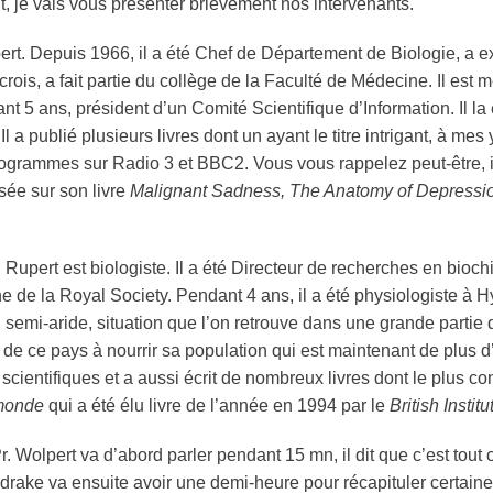
, je vais vous présenter brièvement nos intervenants.
ert. Depuis 1966, il a été Chef de Département de Biologie, a e
 crois, a fait partie du collège de la Faculté de Médecine. Il e
t 5 ans, président d’un Comité Scientifique d’Information. Il la
 a publié plusieurs livres dont un ayant le titre intrigant, à mes
grammes sur Radio 3 et BBC2. Vous vous rappelez peut-être, il 
ée sur son livre
Malignant Sadness, The Anatomy of Depressi
Rupert est biologiste. Il a été Directeur de recherches en bio
de la Royal Society. Pendant 4 ans, il a été physiologiste à Hyd
 semi-aride, situation que l’on retrouve dans une grande partie de
 de ce pays à nourrir sa population qui est maintenant de plus d’u
 scientifiques et a aussi écrit de nombreux livres dont le plus 
 monde
qui a été élu livre de l’année en 1994 par le
British Instit
. Wolpert va d’abord parler pendant 15 mn, il dit que c’est tout ce 
drake va ensuite avoir une demi-heure pour récapituler certaine