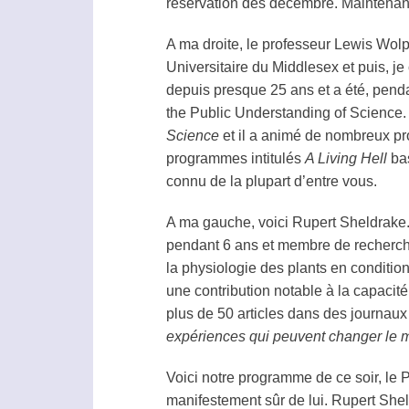
réservation dès décembre. Maintenant
A ma droite, le professeur Lewis Wolp
Universitaire du Middlesex et puis, je
depuis presque 25 ans et a été, pendan
the Public Understanding of Science. Il
Science
et il a animé de nombreux pro
programmes intitulés
A Living Hell
bas
connu de la plupart d’entre vous.
A ma gauche, voici Rupert Sheldrake. 
pendant 6 ans et membre de recherche 
la physiologie des plants en condition
une contribution notable à la capacité
plus de 50 articles dans des journaux
expériences qui peuvent changer le
Voici notre programme de ce soir, le Pr
manifestement sûr de lui. Rupert Shel