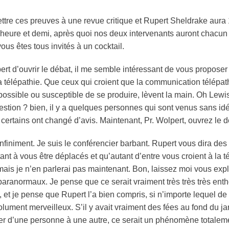
tre ces preuves à une revue critique et Rupert Sheldrake aura
 heure et demi, après quoi nos deux intervenants auront chacun
ous êtes tous invités à un cocktail.
t d’ouvrir le débat, il me semble intéressant de vous proposer 
la
télépathie
. Que ceux qui croient que la communication télépat
ossible ou susceptible de se produire, lèvent la main. Oh Lewis
question ? bien, il y a quelques personnes qui sont venus sans 
i certains ont changé d’avis. Maintenant, Pr. Wolpert, ouvrez le d
nfiniment. Je suis le conférencier barbant. Rupert vous dira des
ant à vous être déplacés et qu’autant d’entre vous croient à la
t
e mais je n’en parlerai pas maintenant. Bon, laissez moi vous ex
ranormaux. Je pense que ce serait vraiment très très très entho
s, et je pense que Rupert l’a bien compris, si n’importe lequel 
olument merveilleux. S’il y avait vraiment des fées au fond du jar
r d’une personne à une autre, ce serait un phénomène totaleme