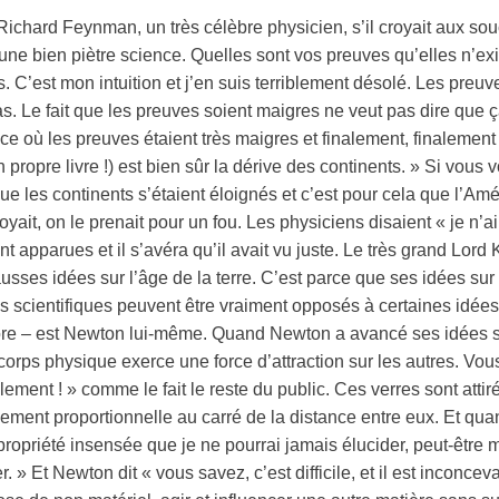
ichard Feynman, un très célèbre physicien, s’il croyait aux s
 une bien piètre science. Quelles sont vos preuves qu’elles n’exis
. C’est mon intuition et j’en suis terriblement désolé. Les preuve
 Le fait que les preuves soient maigres ne veut pas dire que ça
ce où les preuves étaient très maigres et finalement, finalement 
on propre livre !) est bien sûr la dérive des continents. » Si vou
 les continents s’étaient éloignés et c’est pour cela que l’Amér
oyait, on le prenait pour un fou. Les physiciens disaient « je n’a
nt apparues et il s’avéra qu’il avait vu juste. Le très grand Lor
usses idées sur l’âge de la terre. C’est parce que ses idées sur 
 les scientifiques peuvent être vraiment opposés à certaines idées
ore – est Newton lui-même. Quand Newton a avancé ses idées sur
 corps physique exerce une force d’attraction sur les autres. Vo
ement ! » comme le fait le reste du public. Ces verres sont attir
ement proportionnelle au carré de la distance entre eux. Et quan
propriété insensée que je ne pourrai jamais élucider, peut-être 
uer. » Et Newton dit « vous savez, c’est difficile, et il est inconc