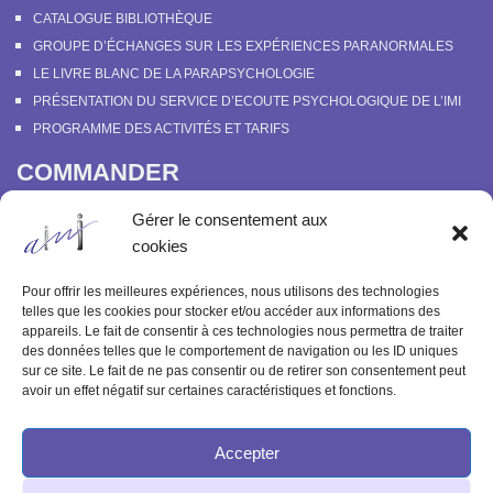
CATALOGUE BIBLIOTHÈQUE
GROUPE D’ÉCHANGES SUR LES EXPÉRIENCES PARANORMALES
LE LIVRE BLANC DE LA PARAPSYCHOLOGIE
PRÉSENTATION DU SERVICE D’ECOUTE PSYCHOLOGIQUE DE L’IMI
PROGRAMME DES ACTIVITÉS ET TARIFS
COMMANDER
COURS EN LIGNE “DÉCOUVERTE DE LA PARAPSYCHOLOGIE”
Gérer le consentement aux
SOUTENIR L’INSTITUT MÉTAPSYCHIQUE
cookies
PROGRAMME DES ACTIVITÉS ET TARIFS
COMMANDER OU FEUILLETER “LE BULLETIN MÉTAPSYCHIQUE” ET
Pour offrir les meilleures expériences, nous utilisons des technologies
“MÉTAPSYCHIQUE”
telles que les cookies pour stocker et/ou accéder aux informations des
appareils. Le fait de consentir à ces technologies nous permettra de traiter
ARCHIVES
des données telles que le comportement de navigation ou les ID uniques
sur ce site. Le fait de ne pas consentir ou de retirer son consentement peut
ACTIVITÉS PASSÉES
avoir un effet négatif sur certaines caractéristiques et fonctions.
ANCIENS ARTICLES
Accepter
© 2003-2025 INSTITUT MÉTAPSYCHIQUE