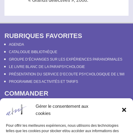
« Grands détectives », 2008.
RUBRIQUES FAVORITES
AGENDA
CATALOGUE BIBLIOTHÈQUE
GROUPE D’ÉCHANGES SUR LES EXPÉRIENCES PARANORMALES
LE LIVRE BLANC DE LA PARAPSYCHOLOGIE
PRÉSENTATION DU SERVICE D’ECOUTE PSYCHOLOGIQUE DE L’IMI
PROGRAMME DES ACTIVITÉS ET TARIFS
COMMANDER
COURS EN LIGNE “DÉCOUVERTE DE LA PARAPSYCHOLOGIE”
Gérer le consentement aux
SOUTENIR L’INSTITUT MÉTAPSYCHIQUE
cookies
PROGRAMME DES ACTIVITÉS ET TARIFS
COMMANDER OU FEUILLETER “LE BULLETIN MÉTAPSYCHIQUE” ET
Pour offrir les meilleures expériences, nous utilisons des technologies
“MÉTAPSYCHIQUE”
telles que les cookies pour stocker et/ou accéder aux informations des