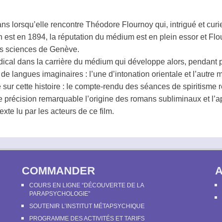
ans lorsqu’elle rencontre Théodore Flournoy qui, intrigué et cur
 est en 1894, la réputation du
médium
est en plein essor et Flou
es sciences de Genève.
ical dans la carrière du
médium
qui développe alors, pendant p
e langues imaginaires : l’une d’intonation orientale et l’autre 
 sur cette histoire : le compte-rendu des séances de spiritisme 
 précision remarquable l’origine des romans subliminaux et l’
a
xte lu par les acteurs de ce film.
COMMANDER
COURS EN LIGNE “DÉCOUVERTE DE LA
PARAPSYCHOLOGIE”
SOUTENIR L’INSTITUT MÉTAPSYCHIQUE
PROGRAMME DES ACTIVITÉS ET TARIFS