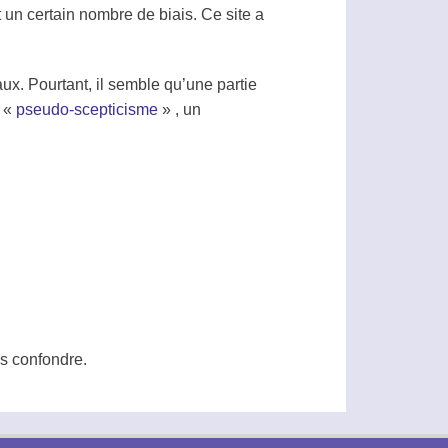
it un certain nombre de
biais
. Ce site a
x. Pourtant, il semble qu’une partie
e «
pseudo-scepticisme
» , un
as confondre.