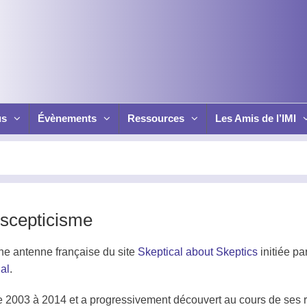
us
Évènements
Ressources
Les Amis de l’IMI
-scepticisme
ne antenne française du site
Skeptical about Skeptics
initiée p
nal
.
e 2003 à 2014 et a progressivement découvert au cours de ses r