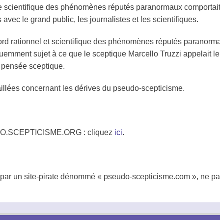
étude scientifique des phénomènes réputés paranormaux comporta
avec le grand public, les journalistes et les scientifiques.
d rationnel et scientifique des phénomènes réputés paranormau
uemment sujet à ce que le sceptique Marcello Truzzi appelait l
a pensée sceptique.
aillées concernant les dérives du pseudo-scepticisme.
.SCEPTICISME.ORG : cliquez
ici
.
pé par un site-pirate dénommé « pseudo-scepticisme.com », ne p