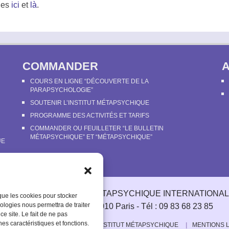
les
ici
et
là
.
COMMANDER
COURS EN LIGNE “DÉCOUVERTE DE LA
PARAPSYCHOLOGIE”
SOUTENIR L’INSTITUT MÉTAPSYCHIQUE
PROGRAMME DES ACTIVITÉS ET TARIFS
COMMANDER OU FEUILLETER “LE BULLETIN
MÉTAPSYCHIQUE” ET “MÉTAPSYCHIQUE”
UE
© 2003-2025 INSTITUT MÉTAPSYCHIQUE INTERNATIONAL
 que les cookies pour stocker
ologies nous permettra de traiter
51 rue de l'Aqueduc 75010 Paris - Tél : 09 83 68 23 85
e site. Le fait de ne pas
nes caractéristiques et fonctions.
L
CONTACT
SOUTENIR L’INSTITUT MÉTAPSYCHIQUE
MENTIONS 