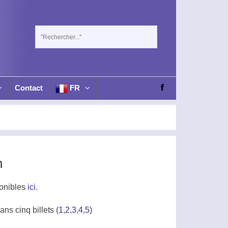
Contact
FR
n
ponibles
ici
.
s cinq billets (
1
,
2
,
3
,
4
,
5
)