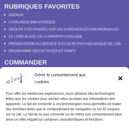
RUBRIQUES FAVORITES
AGENDA
CATALOGUE BIBLIOTHÈQUE
GROUPE D’ÉCHANGES SUR LES EXPÉRIENCES PARANORMALES
LE LIVRE BLANC DE LA PARAPSYCHOLOGIE
PRÉSENTATION DU SERVICE D’ECOUTE PSYCHOLOGIQUE DE L’IMI
PROGRAMME DES ACTIVITÉS ET TARIFS
COMMANDER
COURS EN LIGNE “DÉCOUVERTE DE LA PARAPSYCHOLOGIE”
Gérer le consentement aux
SOUTENIR L’INSTITUT MÉTAPSYCHIQUE
cookies
PROGRAMME DES ACTIVITÉS ET TARIFS
COMMANDER OU FEUILLETER “LE BULLETIN MÉTAPSYCHIQUE” ET
Pour offrir les meilleures expériences, nous utilisons des technologies
“MÉTAPSYCHIQUE”
telles que les cookies pour stocker et/ou accéder aux informations des
appareils. Le fait de consentir à ces technologies nous permettra de traiter
ARCHIVES
des données telles que le comportement de navigation ou les ID uniques
sur ce site. Le fait de ne pas consentir ou de retirer son consentement peut
ACTIVITÉS PASSÉES
avoir un effet négatif sur certaines caractéristiques et fonctions.
ANCIENS ARTICLES