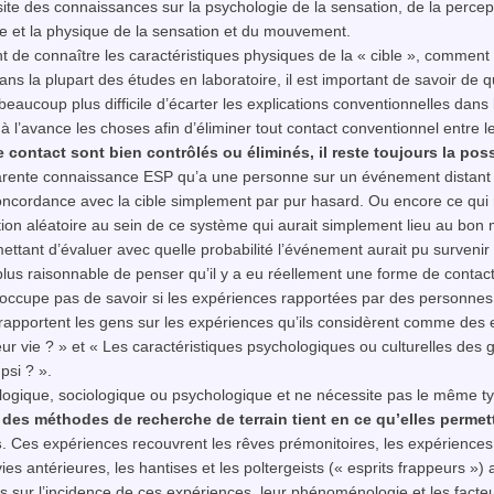
site des connaissances sur la psychologie de la sensation, de la percep
ie et la physique de la sensation et du mouvement.
nt de connaître les caractéristiques physiques de la « cible », comment e
 dans la plupart des études en laboratoire, il est important de savoir d
t beaucoup plus difficile d’écarter les explications conventionnelles dans
l’avance les choses afin d’éliminer tout contact conventionnel entre le
contact sont bien contrôlés ou éliminés, il reste toujours la po
pparente connaissance
ESP
qu’a une personne sur un événement distant 
concordance avec la
cible
simplement par pur hasard. Ou encore ce qui 
tion aléatoire au sein de ce système qui aurait simplement lieu au bon
ettant d’évaluer avec quelle probabilité l’événement aurait pu survenir
plus raisonnable de penser qu’il y a eu réellement une forme de contac
préoccupe pas de savoir si les expériences rapportées par des person
pportent les gens sur les expériences qu’ils considèrent comme des
ur vie ? » et « Les caractéristiques psychologiques ou culturelles des ge
e
psi
? ».
ogique, sociologique ou psychologique et ne nécessite pas le même type
 des méthodes de recherche de terrain tient en ce qu’elles permet
s
. Ces expériences recouvrent les rêves prémonitoires, les expériences
ies antérieures, les hantises et les poltergeists (« esprits frappeurs »)
ons sur l’incidence de ces expériences, leur phénoménologie et les fac