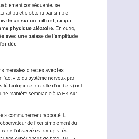
arquablement conséquente, se
aurait pu être obtenu par simple
ns de un sur un milliard, ce qui
tème physique aléatoire
. En outre,
lée avec une baisse de l’amplitude
n fondée
.
ns mentales directes avec les
r l’activité du système nerveux par
té biologique ou celle d’un tiers) ont
d’une manière semblable à la PK sur
vé
» communément rapporté. L’
l’observateur de fixer simplement du
ux de l’observé est enregistrée
’autres expériences de type DMILS