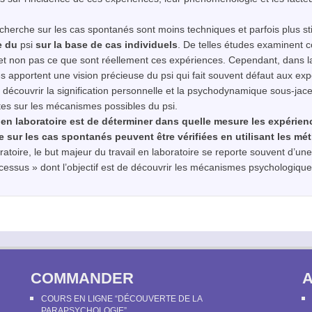
echerche sur les cas spontanés sont moins techniques et parfois plus st
re du
psi
sur la base de cas individuels
. De telles études examinent 
et non pas ce que sont réellement ces expériences. Cependant, dans l
lles apportent une vision précieuse du
psi
qui fait souvent défaut aux exp
découvrir la signification personnelle et la psychodynamique sous-jac
ntes sur les mécanismes possibles du
psi
.
 en laboratoire est de déterminer dans quelle mesure les expérien
e sur les cas spontanés peuvent être vérifiées en utilisant les mé
oratoire, le but majeur du travail en laboratoire se reporte souvent d’un
cessus » dont l’objectif est de découvrir les mécanismes psychologiqu
COMMANDER
COURS EN LIGNE “DÉCOUVERTE DE LA
PARAPSYCHOLOGIE”