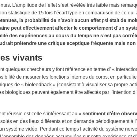
tes. L’amplitude de l’effet s’est révélée très faible mais rem
on statistique de 15 fois l’écart type en comparaison de ce qui 
enues, la probabilité de n’avoir aucun effet
psi
était de moi
maine peut effectivement affecter le comportement d’un sys
qualité des expériences au cours du temps ne s’est pas corré
voudrait prétendre une critique sceptique fréquente mais no
es vivants
 quelques chercheurs y font référence en terme d’ « interactio
bilité de mesurer les fonctions internes du corps, en particulie
ues de « biofeedback » (consistant à visualiser sa propre activi
s biologiques peuvent également être affectés par l’intention 
t réussie est celle s’intéressant au «
sentiment d’être obser
t isolés en des lieux différents et on demande périodiquement à 
d’un système vidéo. Pendant ce temps l’activité du système nerve
 L’ensemble des données accumulées sur cette expérience et d