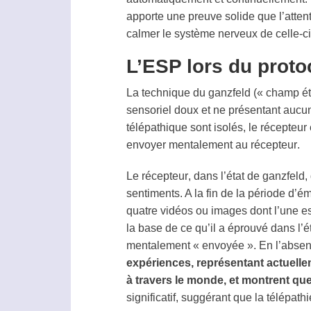
apporte une preuve solide que l’atten
calmer le système nerveux de celle-ci,
L’ESP lors du proto
La technique du
ganzfeld
(« champ ét
sensoriel doux et ne présentant aucun
télépathique sont isolés, le
récepteur
envoyer mentalement au
récepteur
.
Le
récepteur
, dans l’état de
ganzfeld
,
sentiments. A la fin de la période d’
quatre vidéos ou images dont l’une es
la base de ce qu’il a éprouvé dans l’é
mentalement « envoyée ». En l’abse
expériences, représentant actuelle
à travers le monde, et montrent qu
significatif, suggérant que la
télépathi