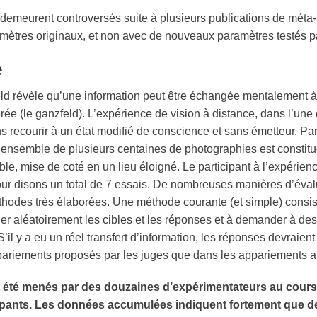
demeurent controversés suite à plusieurs publications de méta-
aramètres originaux, et non avec de nouveaux paramètres testés p
e
ld
révèle qu’une information peut être échangée mentalement à
rée (le
ganzfeld
). L’expérience de
vision à distance
, dans l’une
s recourir à un état modifié de conscience et sans émetteur. Pa
 ensemble de plusieurs centaines de photographies est constitué.
ible
, mise de coté en un lieu éloigné. Le participant à l’expérien
our disons un total de 7 essais. De nombreuses manières d’évalue
odes très élaborées. Une méthode courante (et simple) consis
er aléatoirement les cibles et les réponses et à demander à de
 S’il y a eu un réel transfert d’information, les réponses devrai
ppariements proposés par les juges que dans les appariements al
ont été menés par des douzaines d’expérimentateurs au cour
cipants. Les données accumulées indiquent fortement que de