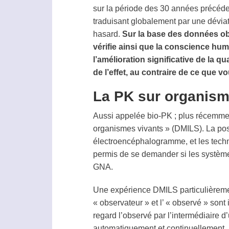
sur la période des 30 années précéden
traduisant globalement par une déviati
hasard.
Sur la base des données obt
vérifie ainsi que la conscience hu
l’amélioration significative de la 
de l’effet, au contraire de ce que 
La PK sur organism
Aussi appelée bio-PK ; plus récemment
organismes vivants » (DMILS). La possi
électroencéphalogramme, et les techniq
permis de se demander si les système
GNA.
Une expérience DMILS particulièremen
« observateur » et l’ « observé » son
regard l’observé par l’intermédiaire 
automatiquement et continuellement.