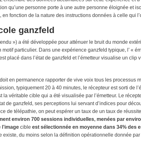
tion qu’une personne porte à une autre personne éloignée et iso
 en fonction de la nature des instructions données à celle qui l
cole ganzfeld
endu ») a été développée pour atténuer le bruit du monde extér
 motif particulier. Dans une expérience
ganzfeld
typique, l’ « ém
est placé dans l’état de
ganzfeld
et l’émetteur visualise un clip 
 doit en permanence rapporter de vive voix tous les processus 
émission, typiquement 20 à 40 minutes, le
récepteur
est sorti de l’
t la véritable
cible
qui a été visualisée par l’émetteur. Le
récept
tat de
ganzfeld
, ses perceptions lui servant d’indices pour décou
nce de
télépathie
, on peut espérer un taux de un taux de réussi
ment environ 700 sessions individuelles, menées par envir
e l’image
cible
est sélectionnée en moyenne dans 34% des e
e
existe, du moins selon la définition opérationnelle donnée par