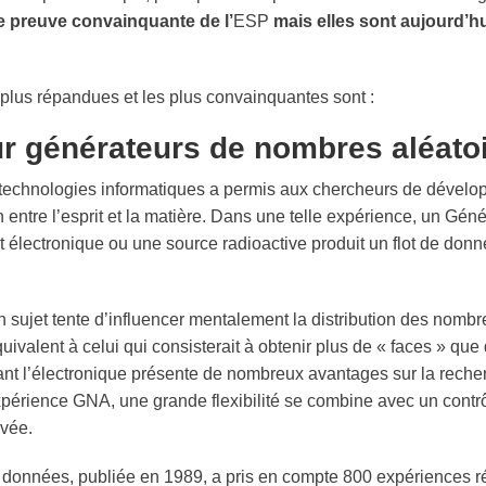
e preuve convainquante de l’
ESP
mais elles sont aujourd’hu
plus répandues et les plus convainquantes sont :
r générateurs de nombres aléato
s technologies informatiques a permis aux chercheurs de dével
n entre l’esprit et la matière. Dans une telle expérience, un
Géné
t électronique ou une source radioactive produit un flot de donn
ujet tente d’influencer mentalement la distribution des nombre
ivalent à celui qui consisterait à obtenir plus de « faces » que 
sant l’électronique présente de nombreux avantages sur la reche
xpérience GNA, une grande flexibilité se combine avec un contrô
evée.
données, publiée en 1989, a pris en compte 800 expériences ré