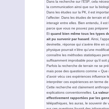
Dans la recherche sur l’
ESP
, cela néces
la communication ainsi que sur la biolog
Dans les études sur la PK, il est importa
l’affecter. Dans les études de terrain et
interagir entre elles. Bien entendu, il es
parce que vous ne pouvez pas préparer à 
Et
quand bien même tous les types de 
ait pu survenir par hasard
. Ainsi, l’a
devinette, réponse qui s’avère être en 
physique pourrait n’être qu’une modifica
connaître les méthodes statistiques perm
suffisamment improbable pour qu’il soit 
Parfois la recherche de terrain ne se 
mais pose des questions comme « Que ra
d’avoir vécu ces expériences influence le
interpréter ces expériences en terme d
Cette recherche est clairement anthropol
explications conventionnelles.
La valeur
effectivement rapportées par les gen
télépathiques, les auras, le souvenir de v
sur ces questions fournit des informati