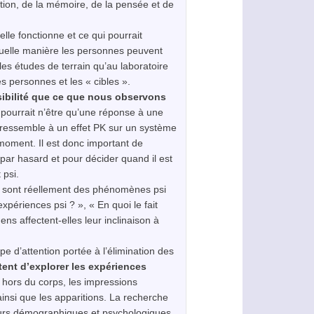
tion, de la mémoire, de la pensée et de
lle fonctionne et ce qui pourrait
e quelle manière les personnes peuvent
 les études de terrain qu’au laboratoire
s personnes et les « cibles ».
ssibilité que ce que nous observons
pourrait n’être qu’une réponse à une
ressemble à un effet PK sur un système
 moment. Il est donc important de
 par hasard et pour décider quand il est
t
psi
.
nes sont réellement des phénomènes
psi
 expériences
psi
? », « En quoi le fait
ns affectent-elles leur inclinaison à
 d’attention portée à l’élimination des
tent d’explorer les expériences
 hors du corps, les impressions
 ainsi que les apparitions. La recherche
teurs démographiques et psychologiques