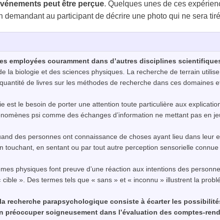
 événements peut être perçue
. Quelques unes de ces expérienc
n demandant au participant de décrire une photo qui ne sera tiré
es employées couramment dans d’autres disciplines scientifique
e la biologie et des sciences physiques. La recherche de terrain utili
ste quantité de livres sur les méthodes de recherche dans ces domaines
ie
est le besoin de porter une attention toute particulière aux explicati
phénomènes
psi
comme des échanges d’information ne mettant pas en je
uand des personnes ont connaissance de choses ayant lieu dans leur e
n touchant, en sentant ou par tout autre perception sensorielle connue 
es physiques font preuve d’une réaction aux intentions des personnes
 cible ». Des termes tels que « sans » et « inconnu » illustrent la prob
 la recherche parapsychologique consiste à écarter les possibili
’en préoccuper soigneusement dans l’évaluation des comptes-ren