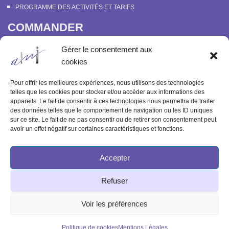
PROGRAMME DES ACTIVITÉS ET TARIFS
COMMANDER
COURS EN LIGNE “DÉCOUVERTE DE LA PARAPSYCHOLOGIE”
Gérer le consentement aux
SOUTENIR L’INSTITUT MÉTAPSYCHIQUE
cookies
PROGRAMME DES ACTIVITÉS ET TARIFS
COMMANDER OU FEUILLETER “LE BULLETIN MÉTAPSYCHIQUE” ET
Pour offrir les meilleures expériences, nous utilisons des technologies
“MÉTAPSYCHIQUE”
telles que les cookies pour stocker et/ou accéder aux informations des
appareils. Le fait de consentir à ces technologies nous permettra de traiter
ARCHIVES
des données telles que le comportement de navigation ou les ID uniques
sur ce site. Le fait de ne pas consentir ou de retirer son consentement peut
ACTIVITÉS PASSÉES
avoir un effet négatif sur certaines caractéristiques et fonctions.
ANCIENS ARTICLES
Accepter
© 2003-2025 INSTITUT MÉTAPSYCHIQUE
Refuser
INTERNATIONAL
51 rue de l'Aqueduc 75010 Paris - Tél : 09 83 68 23 85
Voir les préférences
Politique de cookies
Mentions Légales