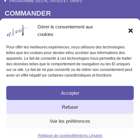
PROGRAMME DES ACTIVITÉS ET TARIFS
COMMANDER
COURS EN LIGNE “DÉCOUVERTE DE LA PARAPSYCHOLOGIE”
Gérer le consentement aux
SOUTENIR L’INSTITUT MÉTAPSYCHIQUE
cookies
PROGRAMME DES ACTIVITÉS ET TARIFS
COMMANDER OU FEUILLETER “LE BULLETIN MÉTAPSYCHIQUE” ET
Pour offrir les meilleures expériences, nous utilisons des technologies
“MÉTAPSYCHIQUE”
telles que les cookies pour stocker et/ou accéder aux informations des
appareils. Le fait de consentir à ces technologies nous permettra de traiter
ARCHIVES
des données telles que le comportement de navigation ou les ID uniques
sur ce site. Le fait de ne pas consentir ou de retirer son consentement peut
ACTIVITÉS PASSÉES
avoir un effet négatif sur certaines caractéristiques et fonctions.
ANCIENS ARTICLES
Accepter
© 2003-2025 INSTITUT MÉTAPSYCHIQUE
Refuser
INTERNATIONAL
51 rue de l'Aqueduc 75010 Paris - Tél : 09 83 68 23 85
Voir les préférences
Politique de cookies
Mentions Légales