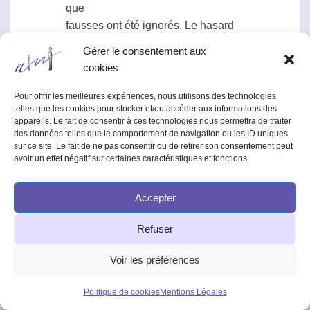
que
fausses ont été ignorés. Le hasard
voudrait que le nombre de
Gérer le consentement aux
personnes avec des signes négatifs
cookies
soit équivalent à ceux avec des
signes positifs. En réalité (voir
Pour offrir les meilleures expériences, nous utilisons des technologies
telles que les cookies pour stocker et/ou accéder aux informations des
tableau 1) 853 personnes avaient
appareils. Le fait de consentir à ces technologies nous permettra de traiter
un signe plus + et 466 avaient un
des données telles que le comportement de navigation ou les ID uniques
signe moins, un résultat très au-
sur ce site. Le fait de ne pas consentir ou de retirer son consentement peut
avoir un effet négatif sur certaines caractéristiques et fonctions.
dessus de celui du simple hasard.
(p=1×10-20) .
Accepter
Dans les expériences où les mêmes
sujets furent testés de manière
Refuser
répétitive, et où on leur révéla les
résultats au fur et à mesure après
Voir les préférences
chaque essai, il y eut un saisissant
effet d’apprentissage avec une
Politique de cookies
Mentions Légales
amélioration significative des scores