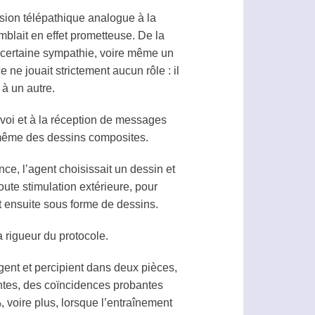
ssion télépathique analogue à la
mblait en effet prometteuse. De la
 certaine sympathie, voire même un
ce ne jouait strictement aucun rôle : il
 à un autre.
nvoi et à la réception de messages
 même des dessins composites.
ce, l’
agent
choisissait un dessin et
toute stimulation extérieure, pour
it ensuite sous forme de dessins.
a rigueur du protocole.
gent
et
percipient
dans deux pièces,
antes, des coïncidences probantes
 voire plus, lorsque l’entraînement