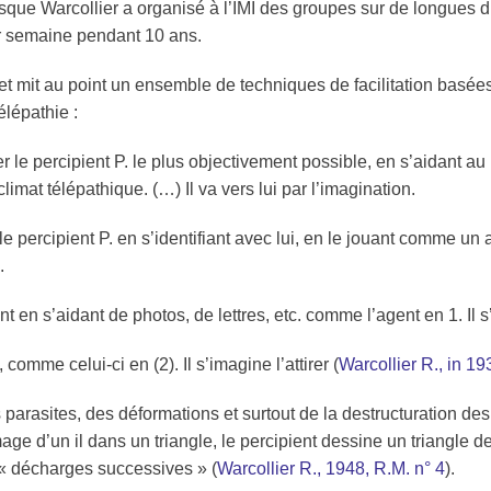
uisque Warcollier a organisé à l’IMI des groupes sur de longues d
ar semaine pendant 10 ans.
 et mit au point un ensemble de techniques de facilitation basée
élépathie
:
er le
percipient
P. le plus objectivement possible, en s’aidant au
limat télépathique. (…) Il va vers lui par l’imagination.
 le
percipient
P. en s’identifiant avec lui, en le jouant comme un 
.
nt
en s’aidant de photos, de lettres, etc. comme l’
agent
en 1. Il s
, comme celui-ci en (2). Il s’imagine l’attirer (
Warcollier R., in 1
s parasites, des déformations et surtout de la destructuration 
age d’un il dans un triangle, le
percipient
dessine un triangle de
r « décharges successives » (
Warcollier R., 1948, R.M. n° 4
).