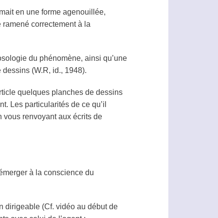
rmait en une forme agenouillée,
re ramené correctement à la
 nosologie du phénomène, ainsi qu’une
e dessins (W.R, id., 1948).
article quelques planches de dessins
nt
. Les particularités de ce qu’il
n vous renvoyant aux écrits de
t émerger à la conscience du
n dirigeable (Cf. vidéo au début de