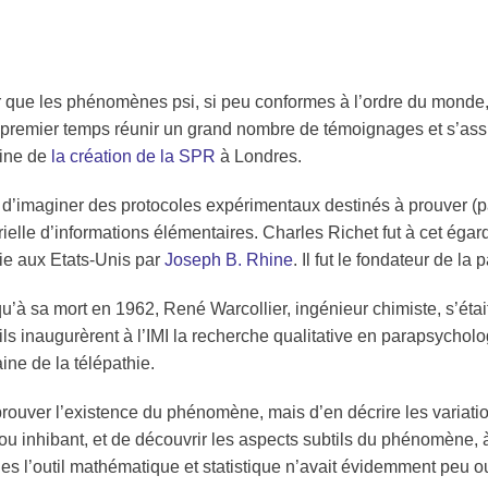
er que les phénomènes
psi
, si peu conformes à l’ordre du monde,
n premier temps réunir un grand nombre de témoignages et s’assure
gine de
la création de la SPR
à Londres.
d’imaginer des protocoles expérimentaux destinés à prouver (par
ielle d’informations élémentaires. Charles Richet fut à cet égar
vie aux Etats-Unis par
Joseph B. Rhine
. Il fut le fondateur de la
p
’à sa mort en 1962, René Warcollier, ingénieur chimiste, s’étai
s inaugurèrent à l’IMI la recherche qualitative en
parapsycholo
aine de la
télépathie
.
 prouver l’existence du phénomène, mais d’en décrire les variatio
 ou inhibant, et de découvrir les aspects subtils du phénomène, 
es l’outil mathématique et statistique n’avait évidemment peu o