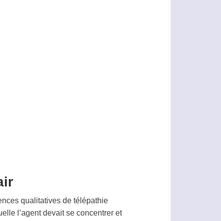
air
nces qualitatives de
télépathie
elle l’
agent
devait se concentrer et