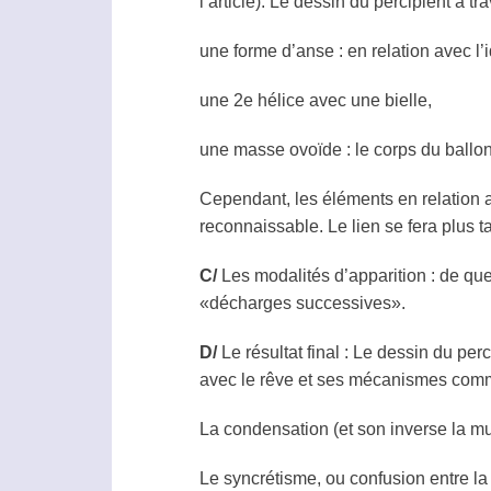
l’article). Le dessin du
percipient
à tra
une forme d’anse : en relation avec l
une 2e hélice avec une bielle,
une masse ovoïde : le corps du ballon
Cependant, les éléments en relation a
reconnaissable. Le lien se fera plus ta
C/
Les modalités d’
apparition
: de que
«décharges successives».
D/
Le résultat final : Le dessin du
perc
avec le rêve et ses mécanismes comm
La condensation (et son inverse la mul
Le syncrétisme, ou confusion entre la 