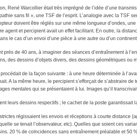
n, René Warcollier était très imprégné de l’idée d’une transmi
pathie
sans fil », une TSF de l’esprit. L’analogie avec la TSF se
epteur
doivent être réglés sur une même longueur d’ondes, une
tre
agent
et
percipient
avait un effet facilitant. En outre, la distan
dans le cas d’un envoi d’une pièce à une autre ou d’un continent
nt près de 40 ans, à imaginer des séances d’entraînement à l’e
ins, des dessins d’objets divers, des dessins géométriques ou
procédait de la façon suivante : à une heure déterminée à l’avan
nait. A la même heure, le
percipient
s’efforçait de s’abstraire de 
mages mentales qui se présentaient à lui. Images qu’il transcriva
nt leurs dessins respectifs ; le cachet de la poste garantissait l
rictes régissaient les envois et réceptions à courte distance (
a
uelle se tenait l’observateur, etc). Quelles que soient ces vari
ins. 20 % de coïncidences sans entraînement préalable et 50 %,