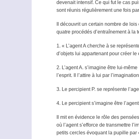
devenait intensif. Ce qui fut le cas p
sont réunis régulièrement une fois p
Il découvrit un certain nombre de lois
quatre procédés d’entraînement à la
t
1. « L’
agent
A cherche à se représent
d’objets lui appartenant pour créer le c
2. L’
agent
A. s’imagine être lui-même
l’esprit. Il l’attire à lui par l’imagination
3. Le
percipient
P. se représente l’
age
4. Le
percipient
s’imagine être l’
agent
Il mit en évidence le rôle des pensée
où l’
agent
s’efforce de transmettre l’im
petits cercles évoquant la pupille pa