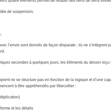
vers quatre éléments permet de rétablir des liens de sens éviden
’idée de suspension,
,
vec l’envoi sont donnés de façon disparate ; ils ne s’intègrent 
rd.
lques secondes à quelques jours, les éléments du dessin reçu v
ipient
ne se structure pas en fonction de la logique et d’une cap
encent à être appréhendés par Warcollier :
tiplication)
forme et les détails