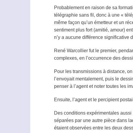
Probablement en raison de sa formatio
télégraphie sans fil, donc à une «
télé
même façon qu’un émetteur et un
réc
sentiment plus fort (amitié, amour) en
n’y a aucune différence significative 
René Warcollier fut le premier, penda
complexes, en l’occurrence des dess
Pour les transmissions à distance, on 
l’envoyait mentalement, puis le dessi
penser à l’
agent
et noter toutes les i
Ensuite, l’
agent
et le
percipient
postaie
Des conditions expérimentales aussi st
séparées par une autre pièce dans laq
étaient observées entre les deux dess