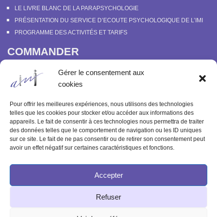
LE LIVRE BLANC DE LA PARAPSYCHOLOGIE
PRÉSENTATION DU SERVICE D’ECOUTE PSYCHOLOGIQUE DE L’IMI
PROGRAMME DES ACTIVITÉS ET TARIFS
COMMANDER
COURS EN LIGNE “DÉCOUVERTE DE LA PARAPSYCHOLOGIE”
Gérer le consentement aux
SOUTENIR L’INSTITUT MÉTAPSYCHIQUE
cookies
PROGRAMME DES ACTIVITÉS ET TARIFS
COMMANDER OU FEUILLETER “LE BULLETIN MÉTAPSYCHIQUE” ET
Pour offrir les meilleures expériences, nous utilisons des technologies
“MÉTAPSYCHIQUE”
telles que les cookies pour stocker et/ou accéder aux informations des
appareils. Le fait de consentir à ces technologies nous permettra de traiter
ARCHIVES
des données telles que le comportement de navigation ou les ID uniques
sur ce site. Le fait de ne pas consentir ou de retirer son consentement peut
ACTIVITÉS PASSÉES
avoir un effet négatif sur certaines caractéristiques et fonctions.
ANCIENS ARTICLES
Accepter
© 2003-2025 INSTITUT MÉTAPSYCHIQUE
Refuser
INTERNATIONAL
51 rue de l'Aqueduc 75010 Paris - Tél : 09 83 68 23 85