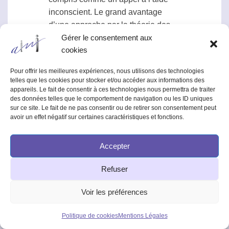
inconscient. Le grand avantage
d’une approche par la théorie des
systèmes est qu’il n’est plus
Gérer le consentement aux
cookies
nécessaire de vérifier
immédiatement la réalité de chaque
Pour offrir les meilleures expériences, nous utilisons des technologies
phénomène, parce que les
telles que les cookies pour stocker et/ou accéder aux informations des
interactions essentielles entre ceux
appareils. Le fait de consentir à ces technologies nous permettra de traiter
des données telles que le comportement de navigation ou les ID uniques
qui sont impliqués dans le
sur ce site. Le fait de ne pas consentir ou de retirer son consentement peut
phénomène et leurs observateurs
avoir un effet négatif sur certaines caractéristiques et fonctions.
n’ont pas besoin d’être
paranormales. Il est par exemple
Accepter
inutile d’organiser une chasse après
chaque vol de pierre afin de calculer
Refuser
sa trajectoire. Bien plus importante
est la signification de l’événement
Voir les préférences
pouvant incorporer aussi bien des
effets normaux que paranormaux.
Politique de cookies
Mentions Légales