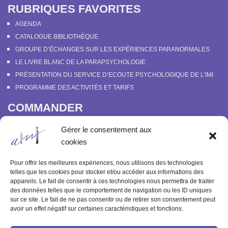
RUBRIQUES FAVORITES
AGENDA
CATALOGUE BIBLIOTHÈQUE
GROUPE D’ÉCHANGES SUR LES EXPÉRIENCES PARANORMALES
LE LIVRE BLANC DE LA PARAPSYCHOLOGIE
PRÉSENTATION DU SERVICE D’ECOUTE PSYCHOLOGIQUE DE L’IMI
PROGRAMME DES ACTIVITÉS ET TARIFS
COMMANDER
COURS EN LIGNE “DÉCOUVERTE DE LA PARAPSYCHOLOGIE”
Gérer le consentement aux
SOUTENIR L’INSTITUT MÉTAPSYCHIQUE
cookies
PROGRAMME DES ACTIVITÉS ET TARIFS
COMMANDER OU FEUILLETER “LE BULLETIN MÉTAPSYCHIQUE” ET
Pour offrir les meilleures expériences, nous utilisons des technologies
“MÉTAPSYCHIQUE”
telles que les cookies pour stocker et/ou accéder aux informations des
appareils. Le fait de consentir à ces technologies nous permettra de traiter
ARCHIVES
des données telles que le comportement de navigation ou les ID uniques
sur ce site. Le fait de ne pas consentir ou de retirer son consentement peut
ACTIVITÉS PASSÉES
avoir un effet négatif sur certaines caractéristiques et fonctions.
ANCIENS ARTICLES