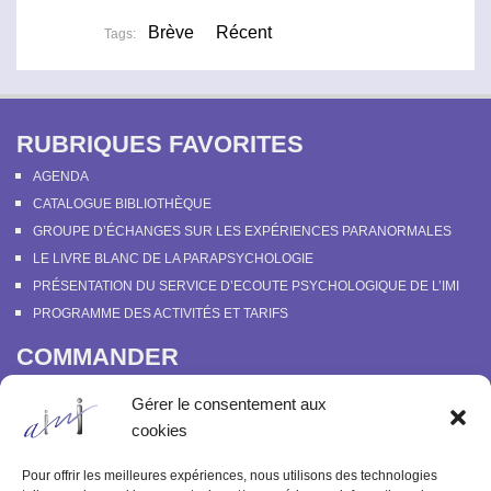
Brève
Récent
Tags:
RUBRIQUES FAVORITES
AGENDA
CATALOGUE BIBLIOTHÈQUE
GROUPE D’ÉCHANGES SUR LES EXPÉRIENCES PARANORMALES
LE LIVRE BLANC DE LA PARAPSYCHOLOGIE
PRÉSENTATION DU SERVICE D’ECOUTE PSYCHOLOGIQUE DE L’IMI
PROGRAMME DES ACTIVITÉS ET TARIFS
COMMANDER
COURS EN LIGNE “DÉCOUVERTE DE LA PARAPSYCHOLOGIE”
Gérer le consentement aux
SOUTENIR L’INSTITUT MÉTAPSYCHIQUE
cookies
PROGRAMME DES ACTIVITÉS ET TARIFS
COMMANDER OU FEUILLETER “LE BULLETIN MÉTAPSYCHIQUE” ET
Pour offrir les meilleures expériences, nous utilisons des technologies
“MÉTAPSYCHIQUE”