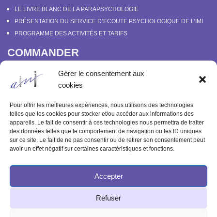
LE LIVRE BLANC DE LA PARAPSYCHOLOGIE
PRÉSENTATION DU SERVICE D’ECOUTE PSYCHOLOGIQUE DE L’IMI
PROGRAMME DES ACTIVITÉS ET TARIFS
COMMANDER
COURS EN LIGNE “DÉCOUVERTE DE LA PARAPSYCHOLOGIE”
Gérer le consentement aux
SOUTENIR L’INSTITUT MÉTAPSYCHIQUE
cookies
PROGRAMME DES ACTIVITÉS ET TARIFS
COMMANDER OU FEUILLETER “LE BULLETIN MÉTAPSYCHIQUE” ET
Pour offrir les meilleures expériences, nous utilisons des technologies
“MÉTAPSYCHIQUE”
telles que les cookies pour stocker et/ou accéder aux informations des
appareils. Le fait de consentir à ces technologies nous permettra de traiter
ARCHIVES
des données telles que le comportement de navigation ou les ID uniques
sur ce site. Le fait de ne pas consentir ou de retirer son consentement peut
ACTIVITÉS PASSÉES
avoir un effet négatif sur certaines caractéristiques et fonctions.
ANCIENS ARTICLES
Accepter
© 2003-2025 INSTITUT MÉTAPSYCHIQUE
Refuser
INTERNATIONAL
51 rue de l'Aqueduc 75010 Paris - Tél : 09 83 68 23 85