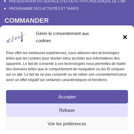
PRÉSENTATION DU SERVICE D’ECOUTE PSYCHOLOGIQUE DE L’IMI
PROGRAMME DES ACTIVITÉS ET TARIFS
COMMANDER
COURS EN LIGNE “DÉCOUVERTE DE LA PARAPSYCHOLOGIE”
Gérer le consentement aux
SOUTENIR L’INSTITUT MÉTAPSYCHIQUE
cookies
PROGRAMME DES ACTIVITÉS ET TARIFS
COMMANDER OU FEUILLETER “LE BULLETIN MÉTAPSYCHIQUE” ET
Pour offrir les meilleures expériences, nous utilisons des technologies
“MÉTAPSYCHIQUE”
telles que les cookies pour stocker et/ou accéder aux informations des
appareils. Le fait de consentir à ces technologies nous permettra de traiter
ARCHIVES
des données telles que le comportement de navigation ou les ID uniques
sur ce site. Le fait de ne pas consentir ou de retirer son consentement peut
ACTIVITÉS PASSÉES
avoir un effet négatif sur certaines caractéristiques et fonctions.
ANCIENS ARTICLES
Accepter
© 2003-2025 INSTITUT MÉTAPSYCHIQUE
Refuser
INTERNATIONAL
51 rue de l'Aqueduc 75010 Paris - Tél : 09 83 68 23 85
Voir les préférences