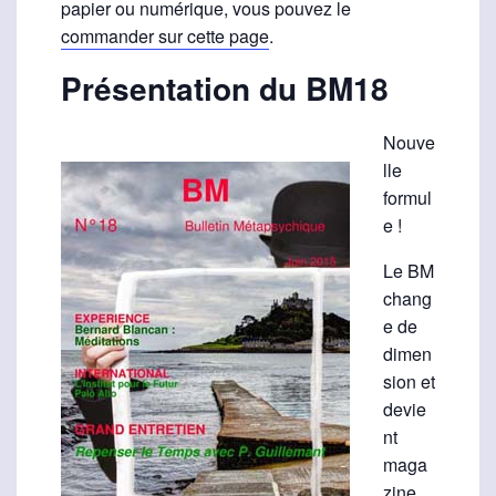
papier ou numérique, vous pouvez le
commander sur cette page
.
Présentation du BM18
Nouve
lle
formul
e !
Le BM
chang
e de
dimen
sion et
devie
nt
maga
zine.