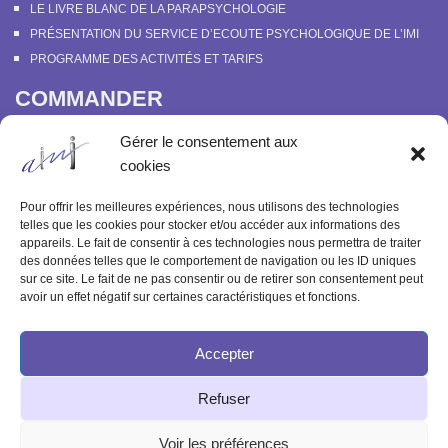
LE LIVRE BLANC DE LA PARAPSYCHOLOGIE
PRÉSENTATION DU SERVICE D’ECOUTE PSYCHOLOGIQUE DE L’IMI
PROGRAMME DES ACTIVITÉS ET TARIFS
COMMANDER
COURS EN LIGNE “DÉCOUVERTE DE LA PARAPSYCHOLOGIE”
Gérer le consentement aux
SOUTENIR L’INSTITUT MÉTAPSYCHIQUE
cookies
PROGRAMME DES ACTIVITÉS ET TARIFS
COMMANDER OU FEUILLETER “LE BULLETIN MÉTAPSYCHIQUE” ET
Pour offrir les meilleures expériences, nous utilisons des technologies
“MÉTAPSYCHIQUE”
telles que les cookies pour stocker et/ou accéder aux informations des
appareils. Le fait de consentir à ces technologies nous permettra de traiter
ARCHIVES
des données telles que le comportement de navigation ou les ID uniques
sur ce site. Le fait de ne pas consentir ou de retirer son consentement peut
ACTIVITÉS PASSÉES
avoir un effet négatif sur certaines caractéristiques et fonctions.
ANCIENS ARTICLES
Accepter
© 2003-2025 INSTITUT MÉTAPSYCHIQUE
Refuser
INTERNATIONAL
51 rue de l'Aqueduc 75010 Paris - Tél : 09 83 68 23 85
Voir les préférences