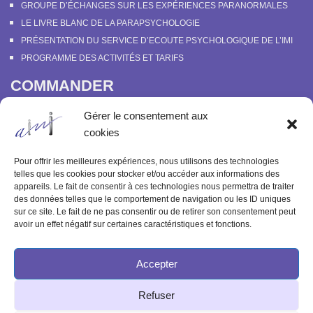
GROUPE D’ÉCHANGES SUR LES EXPÉRIENCES PARANORMALES
LE LIVRE BLANC DE LA PARAPSYCHOLOGIE
PRÉSENTATION DU SERVICE D’ECOUTE PSYCHOLOGIQUE DE L’IMI
PROGRAMME DES ACTIVITÉS ET TARIFS
COMMANDER
COURS EN LIGNE “DÉCOUVERTE DE LA PARAPSYCHOLOGIE”
Gérer le consentement aux
SOUTENIR L’INSTITUT MÉTAPSYCHIQUE
cookies
PROGRAMME DES ACTIVITÉS ET TARIFS
COMMANDER OU FEUILLETER “LE BULLETIN MÉTAPSYCHIQUE” ET
Pour offrir les meilleures expériences, nous utilisons des technologies
“MÉTAPSYCHIQUE”
telles que les cookies pour stocker et/ou accéder aux informations des
appareils. Le fait de consentir à ces technologies nous permettra de traiter
ARCHIVES
des données telles que le comportement de navigation ou les ID uniques
sur ce site. Le fait de ne pas consentir ou de retirer son consentement peut
ACTIVITÉS PASSÉES
avoir un effet négatif sur certaines caractéristiques et fonctions.
ANCIENS ARTICLES
Accepter
© 2003-2025 INSTITUT MÉTAPSYCHIQUE
Refuser
INTERNATIONAL