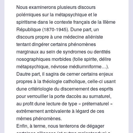
Nous examinerons plusieurs discours
polémiques sur la métapsychique et le
spiritisme dans le contexte français de la IIIème
République (1870-1945). Dune part, un
discours propre à une médecine aliéniste
tentant dingérer certains phénomènes
marginaux au sein de syndromes ou dentités
nosographiques morbides (folie spirite, délire
métapsychique, névrose médiumniforme…).
Dautre part, il sagira de cerner certains enjeux
propres à la théologie catholique, celle-ci usant
dune critériologie du discernement des esprits
pour verrouiller la porte daccès au surnaturel,
au profit dune lecture de type « préternaturel »
extrêmement ambivalente à légard de ces
mêmes phénomènes.
Enfin, à terme, nous tenterons de dégager