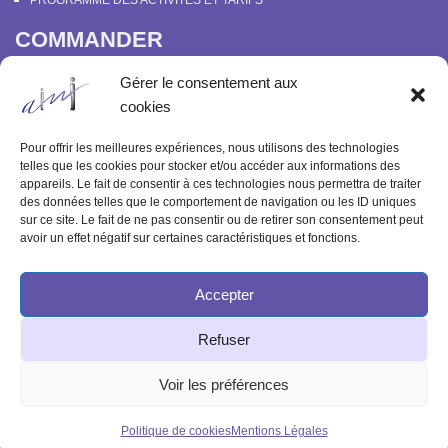
PROGRAMME DES ACTIVITÉS ET TARIFS
COMMANDER
COURS EN LIGNE “DÉCOUVERTE DE LA PARAPSYCHOLOGIE”
Gérer le consentement aux
SOUTENIR L’INSTITUT MÉTAPSYCHIQUE
cookies
PROGRAMME DES ACTIVITÉS ET TARIFS
COMMANDER OU FEUILLETER “LE BULLETIN MÉTAPSYCHIQUE” ET
Pour offrir les meilleures expériences, nous utilisons des technologies
“MÉTAPSYCHIQUE”
telles que les cookies pour stocker et/ou accéder aux informations des
appareils. Le fait de consentir à ces technologies nous permettra de traiter
ARCHIVES
des données telles que le comportement de navigation ou les ID uniques
sur ce site. Le fait de ne pas consentir ou de retirer son consentement peut
ACTIVITÉS PASSÉES
avoir un effet négatif sur certaines caractéristiques et fonctions.
ANCIENS ARTICLES
Accepter
© 2003-2025 INSTITUT MÉTAPSYCHIQUE
Refuser
INTERNATIONAL
51 rue de l'Aqueduc 75010 Paris - Tél : 09 83 68 23 85
Voir les préférences
Politique de cookies
Mentions Légales