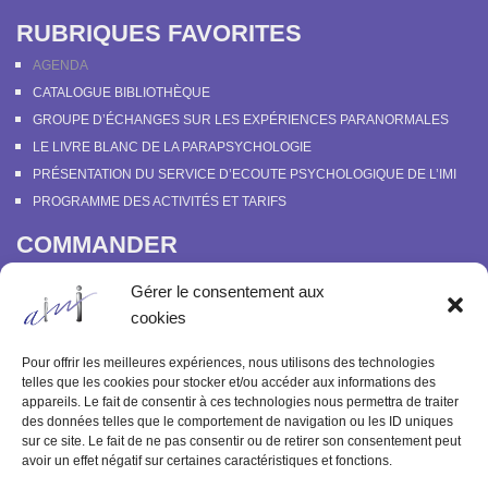
RUBRIQUES FAVORITES
AGENDA
CATALOGUE BIBLIOTHÈQUE
GROUPE D’ÉCHANGES SUR LES EXPÉRIENCES PARANORMALES
LE LIVRE BLANC DE LA PARAPSYCHOLOGIE
PRÉSENTATION DU SERVICE D’ECOUTE PSYCHOLOGIQUE DE L’IMI
PROGRAMME DES ACTIVITÉS ET TARIFS
COMMANDER
COURS EN LIGNE “DÉCOUVERTE DE LA PARAPSYCHOLOGIE”
Gérer le consentement aux
SOUTENIR L’INSTITUT MÉTAPSYCHIQUE
cookies
PROGRAMME DES ACTIVITÉS ET TARIFS
COMMANDER OU FEUILLETER “LE BULLETIN MÉTAPSYCHIQUE” ET
Pour offrir les meilleures expériences, nous utilisons des technologies
“MÉTAPSYCHIQUE”
telles que les cookies pour stocker et/ou accéder aux informations des
appareils. Le fait de consentir à ces technologies nous permettra de traiter
ARCHIVES
des données telles que le comportement de navigation ou les ID uniques
sur ce site. Le fait de ne pas consentir ou de retirer son consentement peut
ACTIVITÉS PASSÉES
avoir un effet négatif sur certaines caractéristiques et fonctions.
ANCIENS ARTICLES