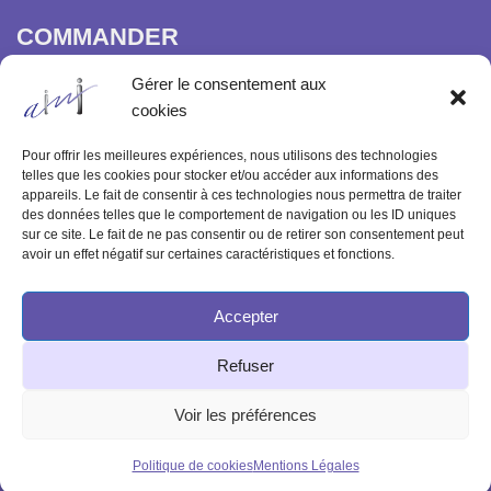
COMMANDER
COURS EN LIGNE “DÉCOUVERTE DE LA PARAPSYCHOLOGIE”
Gérer le consentement aux
SOUTENIR L’INSTITUT MÉTAPSYCHIQUE
cookies
PROGRAMME DES ACTIVITÉS ET TARIFS
COMMANDER OU FEUILLETER “LE BULLETIN MÉTAPSYCHIQUE” ET
Pour offrir les meilleures expériences, nous utilisons des technologies
“MÉTAPSYCHIQUE”
telles que les cookies pour stocker et/ou accéder aux informations des
appareils. Le fait de consentir à ces technologies nous permettra de traiter
ARCHIVES
des données telles que le comportement de navigation ou les ID uniques
sur ce site. Le fait de ne pas consentir ou de retirer son consentement peut
ACTIVITÉS PASSÉES
avoir un effet négatif sur certaines caractéristiques et fonctions.
ANCIENS ARTICLES
Accepter
© 2003-2025 INSTITUT MÉTAPSYCHIQUE
Refuser
INTERNATIONAL
51 rue de l'Aqueduc 75010 Paris - Tél : 09 83 68 23 85
Voir les préférences
Politique de cookies
Mentions Légales