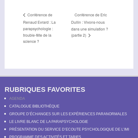
Conférence de Eric
Conférence de
Renaud Evrard : La
Dullin : Vivons-nous
parapsychologie :
dans une simulation ?
(partie 2)
trouble-fête de la
science ?
RUBRIQUES FAVORITES
AGENDA
CATALOGUE BIBLIOTHÈQUE
GROUPE D’ÉCHANGES SUR LES EXPÉRIENCES PARANORMALES
LE LIVRE BLANC DE LA PARAPSYCHOLOGIE
PRÉSENTATION DU SERVICE D’ECOUTE PSYCHOLOGIQUE DE L’IMI
PROGRAMME DES ACTIVITÉS ET TARIFS